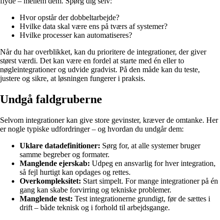
flyde – mellem dem. Spørg dig selv:
Hvor opstår der dobbeltarbejde?
Hvilke data skal være ens på tværs af systemer?
Hvilke processer kan automatiseres?
Når du har overblikket, kan du prioritere de integrationer, der giver
størst værdi. Det kan være en fordel at starte med én eller to
nøgleintegrationer og udvide gradvist. På den måde kan du teste,
justere og sikre, at løsningen fungerer i praksis.
Undgå faldgruberne
Selvom integrationer kan give store gevinster, kræver de omtanke. Her
er nogle typiske udfordringer – og hvordan du undgår dem:
Uklare datadefinitioner:
Sørg for, at alle systemer bruger
samme begreber og formater.
Manglende ejerskab:
Udpeg en ansvarlig for hver integration,
så fejl hurtigt kan opdages og rettes.
Overkompleksitet:
Start simpelt. For mange integrationer på én
gang kan skabe forvirring og tekniske problemer.
Manglende test:
Test integrationerne grundigt, før de sættes i
drift – både teknisk og i forhold til arbejdsgange.