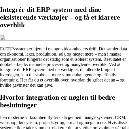
Integrér dit ERP-system med dine
eksisterende værktøjer – og få et klarere
overblik
Et ERP-system er hjertet i mange virksomheders drift. Det samler data
om økonomi, lager, produktion, salg og meget mere – men i mange
organisationer fungerer det stadig som et isoleret system. Resultatet er
dobbeltarbejde, manuelle processer og manglende overblik. Ved at
integrere dit ERP-system med de værktøjer, du allerede bruger i
hverdagen, kan du skabe en mere sammenhængende og effektiv
forretning. Her får du et overblik over, hvordan du griber det an – og
hvilke gevinster det kan give.
Hvorfor integration er nøglen til bedre
beslutninger
I en moderne virksomhed flyder data gennem mange systemer: CRM,
webshop, lønsystem, projektstyring, e-mail og meget mere. Hvis disse
systemer ikke taler sammen, risikerer du, at vigtige oplysninger går tabt