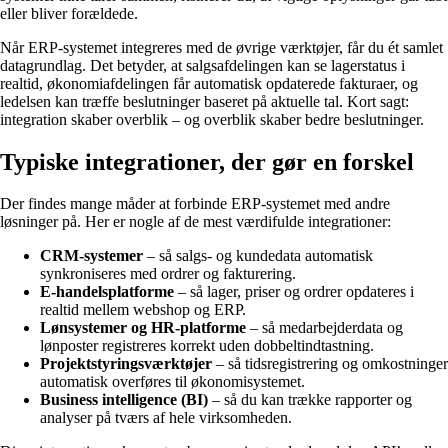
eller bliver forældede.
Når ERP-systemet integreres med de øvrige værktøjer, får du ét samlet
datagrundlag. Det betyder, at salgsafdelingen kan se lagerstatus i
realtid, økonomiafdelingen får automatisk opdaterede fakturaer, og
ledelsen kan træffe beslutninger baseret på aktuelle tal. Kort sagt:
integration skaber overblik – og overblik skaber bedre beslutninger.
Typiske integrationer, der gør en forskel
Der findes mange måder at forbinde ERP-systemet med andre
løsninger på. Her er nogle af de mest værdifulde integrationer:
CRM-systemer
– så salgs- og kundedata automatisk
synkroniseres med ordrer og fakturering.
E-handelsplatforme
– så lager, priser og ordrer opdateres i
realtid mellem webshop og ERP.
Lønsystemer og HR-platforme
– så medarbejderdata og
lønposter registreres korrekt uden dobbeltindtastning.
Projektstyringsværktøjer
– så tidsregistrering og omkostninger
automatisk overføres til økonomisystemet.
Business intelligence (BI)
– så du kan trække rapporter og
analyser på tværs af hele virksomheden.