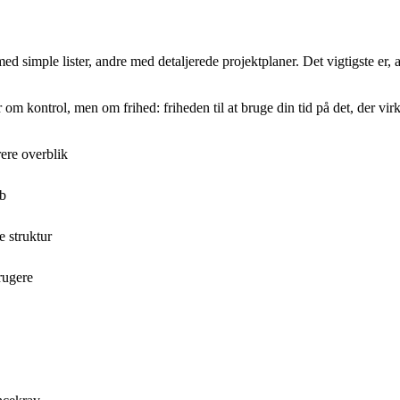
 med simple lister, andre med detaljerede projektplaner. Det vigtigste er
 om kontrol, men om frihed: friheden til at bruge din tid på det, der vir
rere overblik
ab
e struktur
rugere