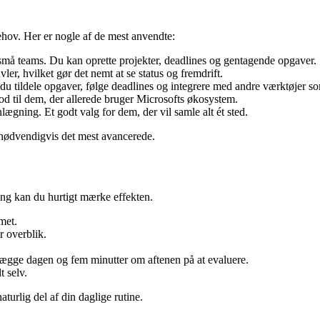
hov. Her er nogle af de mest anvendte:
g små teams. Du kan oprette projekter, deadlines og gentagende opgaver.
ler, hvilket gør det nemt at se status og fremdrift.
an du tildele opgaver, følge deadlines og integrere med andre værktøjer
d til dem, der allerede bruger Microsofts økosystem.
gning. Et godt valg for dem, der vil samle alt ét sted.
ke nødvendigvis det mest avancerede.
ang kan du hurtigt mærke effekten.
met.
r overblik.
ægge dagen og fem minutter om aftenen på at evaluere.
t selv.
aturlig del af din daglige rutine.