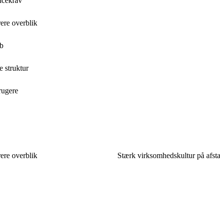
ncekrav
rere overblik
ab
e struktur
rugere
rere overblik
Stærk virksomhedskultur på afsta