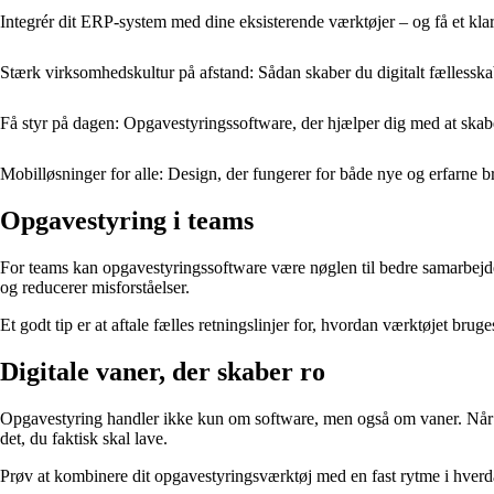
Integrér dit ERP-system med dine eksisterende værktøjer – og få et kla
Stærk virksomhedskultur på afstand: Sådan skaber du digitalt fællessk
Få styr på dagen: Opgavestyringssoftware, der hjælper dig med at skab
Mobil­løsninger for alle: Design, der fungerer for både nye og erfarne b
Opgavestyring i teams
For teams kan opgavestyringssoftware være nøglen til bedre samarbejde. 
og reducerer misforståelser.
Et godt tip er at aftale fælles retningslinjer for, hvordan værktøjet br
Digitale vaner, der skaber ro
Opgavestyring handler ikke kun om software, men også om vaner. Når du 
det, du faktisk skal lave.
Prøv at kombinere dit opgavestyringsværktøj med en fast rytme i hverd