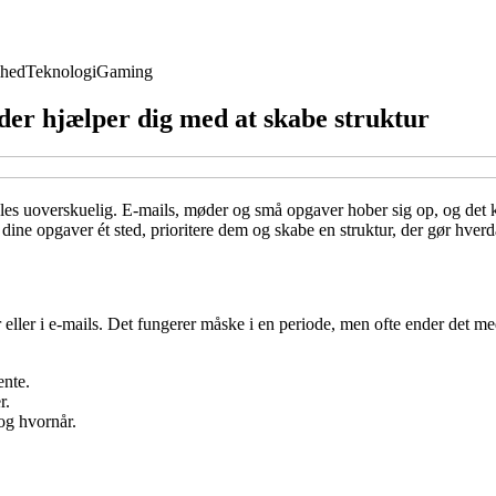
hed
Teknologi
Gaming
der hjælper dig med at skabe struktur
t føles uoverskuelig. E-mails, møder og små opgaver hober sig op, og de
dine opgaver ét sted, prioritere dem og skabe en struktur, der gør hver
r eller i e-mails. Det fungerer måske i en periode, men ofte ender det
ente.
r.
og hvornår.