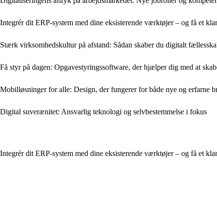
Digitaliseringens aftryk på arbejdsmarkedet: Nye jobroller og kompete
Integrér dit ERP-system med dine eksisterende værktøjer – og få et kla
Stærk virksomhedskultur på afstand: Sådan skaber du digitalt fællessk
Få styr på dagen: Opgavestyringssoftware, der hjælper dig med at skab
Mobil­løsninger for alle: Design, der fungerer for både nye og erfarne b
Digital suverænitet: Ansvarlig teknologi og selvbestemmelse i fokus
Integrér dit ERP-system med dine eksisterende værktøjer – og få et kla