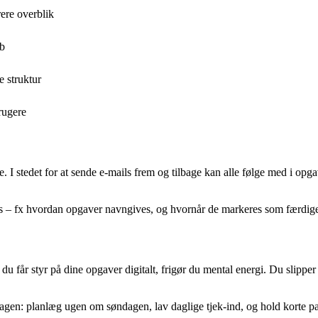
rere overblik
ab
e struktur
rugere
I stedet for at sende e-mails frem og tilbage kan alle følge med i opga
uges – fx hvordan opgaver navngives, og hvornår de markeres som færdige.
får styr på dine opgaver digitalt, frigør du mental energi. Du slipper
agen: planlæg ugen om søndagen, lav daglige tjek-ind, og hold korte pa