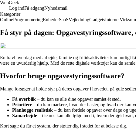
Web
Geek
Log ind
Få adgang
Nyhedsmail
Kategorier
Online
Programmering
Enheder
SaaS
Vejledning
Gadgets
Internet
Virksom
Få styr på dagen: Opgavestyringssoftware, 
En travl hverdag med arbejde, familie og fritidsaktiviteter kan hurtig
være en uvurderlig hjælp. Med de rette digitale værktøjer kan du samle 
Hvorfor bruge opgavestyringssoftware?
Mange forsøger at holde styr på deres opgaver i hovedet, på gule sedle
Få overblik
– du kan se alle dine opgaver samlet ét sted.
Prioritere
– du kan markere, hvad der haster, og hvad der kan v
Planlægge realistisk
– du kan fordele opgaver over dage og uge
Samarbejde
– i teams kan alle følge med i, hvem der gør hvad, 
Kort sagt: du får et system, der støtter dig i stedet for at belaste dig.