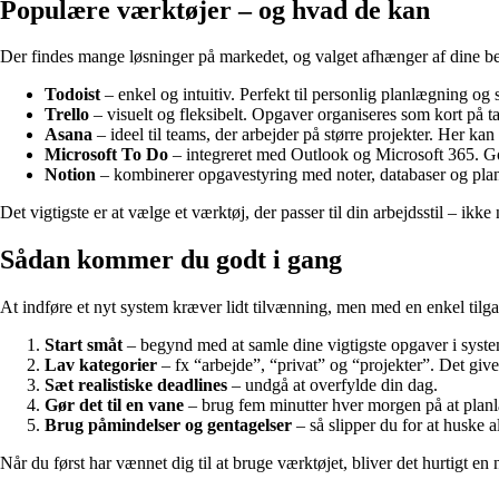
Populære værktøjer – og hvad de kan
Der findes mange løsninger på markedet, og valget afhænger af dine be
Todoist
– enkel og intuitiv. Perfekt til personlig planlægning o
Trello
– visuelt og fleksibelt. Opgaver organiseres som kort på tav
Asana
– ideel til teams, der arbejder på større projekter. Her k
Microsoft To Do
– integreret med Outlook og Microsoft 365. Go
Notion
– kombinerer opgavestyring med noter, databaser og planlæ
Det vigtigste er at vælge et værktøj, der passer til din arbejdsstil – ik
Sådan kommer du godt i gang
At indføre et nyt system kræver lidt tilvænning, men med en enkel tilg
Start småt
– begynd med at samle dine vigtigste opgaver i syste
Lav kategorier
– fx “arbejde”, “privat” og “projekter”. Det give
Sæt realistiske deadlines
– undgå at overfylde din dag.
Gør det til en vane
– brug fem minutter hver morgen på at planl
Brug påmindelser og gentagelser
– så slipper du for at huske al
Når du først har vænnet dig til at bruge værktøjet, bliver det hurtigt en n