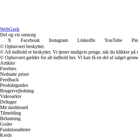
Web
Geek
Del og vis omsorg
X
Facebook
Instagram
LinkedIn
YouTube
Pin
© Ophavsret beskyttet.
© Alt indhold er beskyttet. Vi tjener muligvis penge, når du klikker på e
© Ophavsret gælder for alt indhold her. Vi kan få en del af salget genne
Artikler
Freebies
Nedsatte priser
Feedback
Produktguides
Brugervejledning
Videoarkiv
Deltager
Mit dashboard
Tilmelding
Belastning
Goder
Funktionaliteter
Kreds