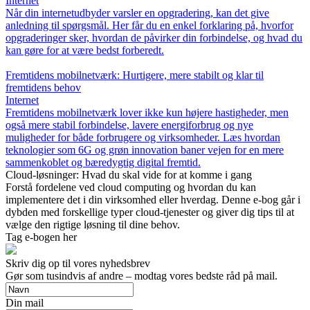
Internet
Når din internetudbyder varsler en opgradering, kan det give
anledning til spørgsmål. Her får du en enkel forklaring på, hvorfor
opgraderinger sker, hvordan de påvirker din forbindelse, og hvad du
kan gøre for at være bedst forberedt.
Fremtidens mobilnetværk: Hurtigere, mere stabilt og klar til
fremtidens behov
Internet
Fremtidens mobilnetværk lover ikke kun højere hastigheder, men
også mere stabil forbindelse, lavere energiforbrug og nye
muligheder for både forbrugere og virksomheder. Læs hvordan
teknologier som 6G og grøn innovation baner vejen for en mere
sammenkoblet og bæredygtig digital fremtid.
Cloud-løsninger: Hvad du skal vide for at komme i gang
Forstå fordelene ved cloud computing og hvordan du kan
implementere det i din virksomhed eller hverdag. Denne e-bog går i
dybden med forskellige typer cloud-tjenester og giver dig tips til at
vælge den rigtige løsning til dine behov.
Tag e-bogen her
Skriv dig op til vores nyhedsbrev
Gør som tusindvis af andre – modtag vores bedste råd på mail.
Din mail