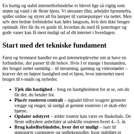
En hurtig og stabil internetforbindelse er blevet lige så vigtig som
strøm og vand i de fleste hjem. Vi streamer film, arbejder hjemmefra,
spiller online og styrer alt fra lamper til varmepumper via nettet. Men
selv den bedste forbindelse kan føles langsom, hvis den ikke bruges
optimalt. Her får du en guide til, hvordan du med få justeringer og
gode vaner kan få mest muligt ud af dit internet i hverdagen.
Start med det tekniske fundament
Først og fremmest handler en god internetoplevelse om at have en
forbindelse, der passer til dit behov. Hvis I er mange i husstanden,
der bruger nettet samtidig – til streaming, gaming og videomøder –
kræver det en højere hastighed end et hjem, hvor internettet mest
bruges til e-mails og nyheder.
Tjek din hastighed
– brug en hastighedstest for at se, om du
får det, du betaler for.
Placér routeren centralt
– signalet bliver svagere gennem
vægge og etager, så undgå at gemme routeren i et skab eller
hjørne.
Opdater udstyret
– ældre routere kan være en flaskehals. De
fleste udbydere anbefaler at udskifte routeren hvert 4.–5. år.
Brug kabelforbindelse, hvor det er muligt
– især til
stationære computere og spillekonsoller, hvor stabilitet er