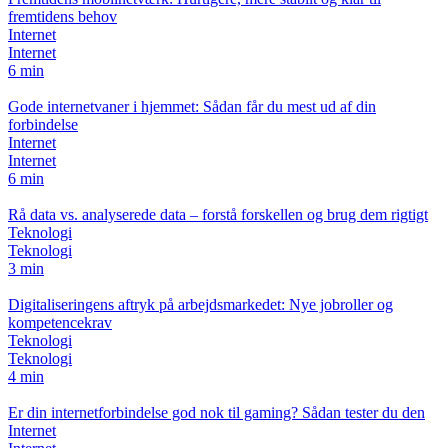
fremtidens behov
Internet
Internet
6 min
Gode internetvaner i hjemmet: Sådan får du mest ud af din
forbindelse
Internet
Internet
6 min
Rå data vs. analyserede data – forstå forskellen og brug dem rigtigt
Teknologi
Teknologi
3 min
Digitaliseringens aftryk på arbejdsmarkedet: Nye jobroller og
kompetencekrav
Teknologi
Teknologi
4 min
Er din internetforbindelse god nok til gaming? Sådan tester du den
Internet