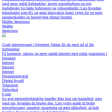
også mere stabil forbindelse, lavere energiforbrug og nye
muligheder for både forbrugere og virksomheder. Læs hvordan
teknologier som 6G og grøn innovation baner vejen for en mere
sammenkoblet og bæredygtig digital fremtid.
Malthe Jørgensen
Malthe
Jørgensen
Gode internetvaner i hjemmet: Sådan får du mest ud af din
forbindelse
Få hurtigere, sikrere og mere stabilt internet med enkle justeringer i
hjemmet
Internet
Internet
Internet
Hjemmenetværk
Digital livsstil
Teknologi
Sikkerhed
6 min
En god internetforbindelse handler ikke kun om hastighed, men
også om, hvordan du bruger den. Læs vores guide til bedre
netværksvaner, smartere opsætning og øget sikkerhed, så hele