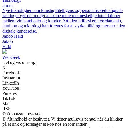
Teknologi
3 min
Nye teknologier som kunstig intelligens og personaliserede digitale
løsninger gør det muligt at skabe mere menneskelige interaktioner
mellem virksomheder og kunder. Artiklen udforsker, hvordan data,
intuition og teknologi kan forenes for at styrke tillid og nærvær i den
digitale kunderejse.
Jakob Hald
Jakob
Hald
Web
Geek
Del og vis omsorg
X
Facebook
Instagram
LinkedIn
YouTube
Pinterest
TikTok
Mail
RSS
© Ophavsret beskyttet.
© Alt indhold er beskyttet. Vi tjener muligvis penge, når du klikker
på et link og foretager et køb hos en forhandler.