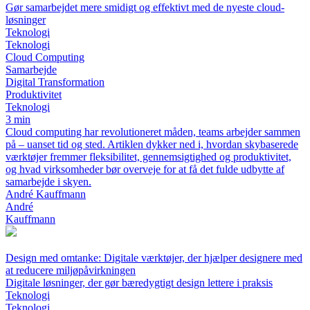
Gør samarbejdet mere smidigt og effektivt med de nyeste cloud-
løsninger
Teknologi
Teknologi
Cloud Computing
Samarbejde
Digital Transformation
Produktivitet
Teknologi
3 min
Cloud computing har revolutioneret måden, teams arbejder sammen
på – uanset tid og sted. Artiklen dykker ned i, hvordan skybaserede
værktøjer fremmer fleksibilitet, gennemsigtighed og produktivitet,
og hvad virksomheder bør overveje for at få det fulde udbytte af
samarbejde i skyen.
André Kauffmann
André
Kauffmann
Design med omtanke: Digitale værktøjer, der hjælper designere med
at reducere miljøpåvirkningen
Digitale løsninger, der gør bæredygtigt design lettere i praksis
Teknologi
Teknologi