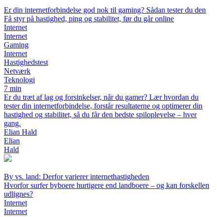
Er din internetforbindelse god nok til gaming? Sådan tester du den
Få styr på hastighed, ping og stabilitet, før du går online
Internet
Internet
Gaming
Internet
Hastighedstest
Netværk
Teknologi
7 min
Er du træt af lag og forsinkelser, når du gamer? Lær hvordan du
tester din internetforbindelse, forstår resultaterne og optimerer din
hastighed og stabilitet, så du får den bedste spiloplevelse – hver
gang.
Elian Hald
Elian
Hald
By vs. land: Derfor varierer internethastigheden
Hvorfor surfer byboere hurtigere end landboere – og kan forskellen
udlignes?
Internet
Internet