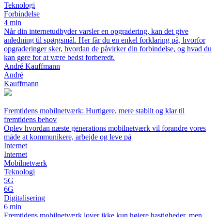
Teknologi
Forbindelse
4 min
Når din internetudbyder varsler en opgradering, kan det give
anledning til spørgsmål. Her får du en enkel forklaring på, hvorfor
opgraderinger sker, hvordan de påvirker din forbindelse, og hvad du
kan gøre for at være bedst forberedt.
André Kauffmann
André
Kauffmann
Fremtidens mobilnetværk: Hurtigere, mere stabilt og klar til
fremtidens behov
Oplev hvordan næste generations mobilnetværk vil forandre vores
måde at kommunikere, arbejde og leve på
Internet
Internet
Mobilnetværk
Teknologi
5G
6G
Digitalisering
6 min
Fremtidens mobilnetværk lover ikke kun højere hastigheder, men