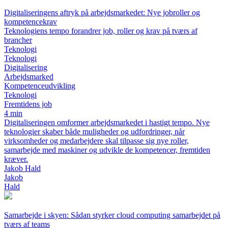
Digitaliseringens aftryk på arbejdsmarkedet: Nye jobroller og
kompetencekrav
Teknologiens tempo forandrer job, roller og krav på tværs af
brancher
Teknologi
Teknologi
Digitalisering
Arbejdsmarked
Kompetenceudvikling
Teknologi
Fremtidens job
4 min
Digitaliseringen omformer arbejdsmarkedet i hastigt tempo. Nye
teknologier skaber både muligheder og udfordringer, når
virksomheder og medarbejdere skal tilpasse sig nye roller,
samarbejde med maskiner og udvikle de kompetencer, fremtiden
kræver.
Jakob Hald
Jakob
Hald
Samarbejde i skyen: Sådan styrker cloud computing samarbejdet på
tværs af teams