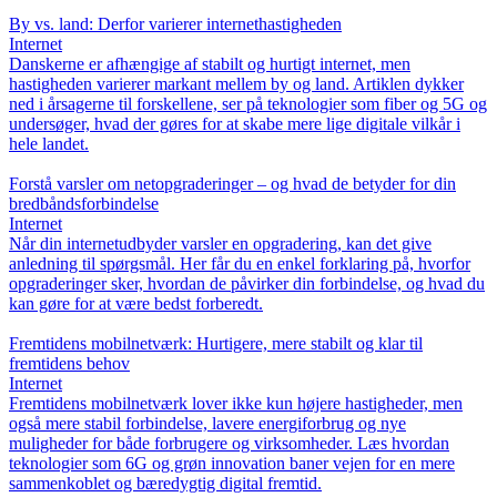
By vs. land: Derfor varierer internethastigheden
Internet
Danskerne er afhængige af stabilt og hurtigt internet, men
hastigheden varierer markant mellem by og land. Artiklen dykker
ned i årsagerne til forskellene, ser på teknologier som fiber og 5G og
undersøger, hvad der gøres for at skabe mere lige digitale vilkår i
hele landet.
Forstå varsler om netopgraderinger – og hvad de betyder for din
bredbåndsforbindelse
Internet
Når din internetudbyder varsler en opgradering, kan det give
anledning til spørgsmål. Her får du en enkel forklaring på, hvorfor
opgraderinger sker, hvordan de påvirker din forbindelse, og hvad du
kan gøre for at være bedst forberedt.
Fremtidens mobilnetværk: Hurtigere, mere stabilt og klar til
fremtidens behov
Internet
Fremtidens mobilnetværk lover ikke kun højere hastigheder, men
også mere stabil forbindelse, lavere energiforbrug og nye
muligheder for både forbrugere og virksomheder. Læs hvordan
teknologier som 6G og grøn innovation baner vejen for en mere
sammenkoblet og bæredygtig digital fremtid.