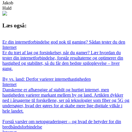
Jakob
Hald
Læs også:
Er din internetforbindelse god nok til gaming? Sådan tester du den
Internet
Er du træt af lag og forsinkelser, når du gamer? Lær hvordan du
tester din internetforbindelse, forstår resultaterne og optimerer din
hastighed og stabilitet, så du får den bedste spiloplevelse – hver
gang.
By vs. land: Derfor varierer internethastigheden
Internet
Danskerne er afhængige af stabilt og hurtigt internet, men
hastigheden varierer markant mellem by og land. Artiklen dykker
ned i årsagerne til forskellene, ser på teknologier som fiber og 5G og
undersøger, hvad der gøres for at skabe mere lige digitale vilkår i
hele landet.
Forstå varsler om netopgraderinger – og hvad de betyder for din
bredbåndsforbindelse