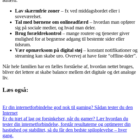
adfærd.
Lav skærmfrie zoner
– fx ved middagsbordet eller i
soveværelset.
Tal med børnene om onlineadfærd
– hvordan man opfører
sig på sociale medier, og hvad man deler.
Brug forældrekontrol
– mange routere og tjenester giver
mulighed for at begrænse adgang til bestemte sider eller
tidsrum.
Vær opmærksom på digital støj
– konstant notifikationer og
streaming kan skabe uro. Overvej at have faste “offline-tider”.
Når hele familien har en fælles forståelse af, hvordan nettet bruges,
bliver det lettere at skabe balance mellem det digitale og det analoge
liv.
Læs også:
Er din internetforbindelse god nok til gaming? Sådan tester du den
Internet
Er du træt af lag og forsinkelser, når du gamer? Lær hvordan du
tester din internetforbindelse, forstår resultaterne og optimerer din
hastighed og stabilitet, så du får den bedste spiloplevelse – hver
gang.