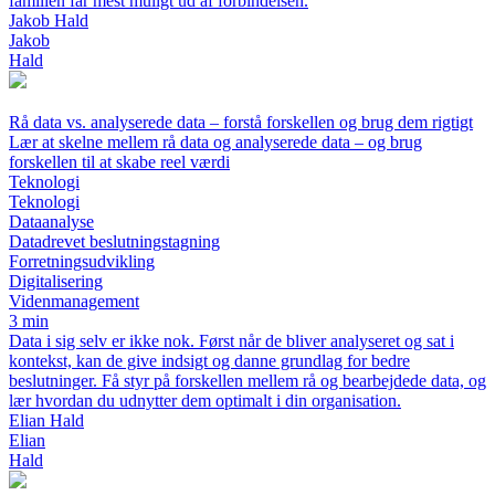
familien får mest muligt ud af forbindelsen.
Jakob Hald
Jakob
Hald
Rå data vs. analyserede data – forstå forskellen og brug dem rigtigt
Lær at skelne mellem rå data og analyserede data – og brug
forskellen til at skabe reel værdi
Teknologi
Teknologi
Dataanalyse
Datadrevet beslutningstagning
Forretningsudvikling
Digitalisering
Videnmanagement
3 min
Data i sig selv er ikke nok. Først når de bliver analyseret og sat i
kontekst, kan de give indsigt og danne grundlag for bedre
beslutninger. Få styr på forskellen mellem rå og bearbejdede data, og
lær hvordan du udnytter dem optimalt i din organisation.
Elian Hald
Elian
Hald