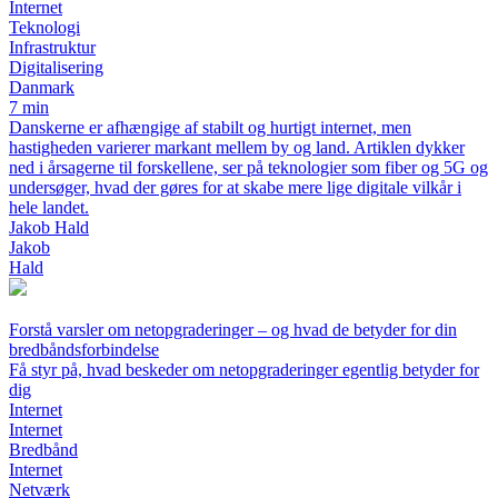
Internet
Teknologi
Infrastruktur
Digitalisering
Danmark
7 min
Danskerne er afhængige af stabilt og hurtigt internet, men
hastigheden varierer markant mellem by og land. Artiklen dykker
ned i årsagerne til forskellene, ser på teknologier som fiber og 5G og
undersøger, hvad der gøres for at skabe mere lige digitale vilkår i
hele landet.
Jakob Hald
Jakob
Hald
Forstå varsler om netopgraderinger – og hvad de betyder for din
bredbåndsforbindelse
Få styr på, hvad beskeder om netopgraderinger egentlig betyder for
dig
Internet
Internet
Bredbånd
Internet
Netværk