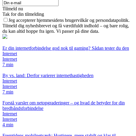
Tilmeld nu
Tak for din tilmelding
Jeg accepterer hjemmesidens brugervilkår og persondatapolitik.
Tilmeld dig nyhedsbrevet og få værdifuldt indhold – og bare rolig,
du kan altid hoppe fra igen. Vi passer på dine data.
Er din internetforbindelse god nok til gaming? Sådan tester du den
Internet
Internet
7 min
By vs. land: Derfor varierer internethastigheden
Internet
Internet
7 min
Forstå varsler om netopgraderinger – og hvad de betyder for din
bredbåndsforbindelse
Internet
Internet
4 min
Fremtidens mobilnetværk: Hurtigere, mere stabilt og klar til