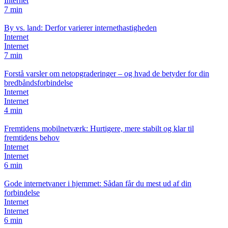
Internet
7 min
By vs. land: Derfor varierer internethastigheden
Internet
Internet
7 min
Forstå varsler om netopgraderinger – og hvad de betyder for din
bredbåndsforbindelse
Internet
Internet
4 min
Fremtidens mobilnetværk: Hurtigere, mere stabilt og klar til
fremtidens behov
Internet
Internet
6 min
Gode internetvaner i hjemmet: Sådan får du mest ud af din
forbindelse
Internet
Internet
6 min