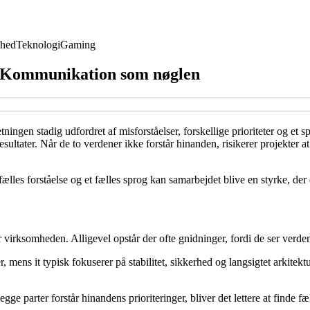
hed
Teknologi
Gaming
: Kommunikation som nøglen
ngen stadig udfordret af misforståelser, forskellige prioriteter og et spr
sultater. Når de to verdener ikke forstår hinanden, risikerer projekter 
lles forståelse og et fælles sprog kan samarbejdet blive en styrke, der 
 virksomheden. Alligevel opstår der ofte gnidninger, fordi de ser verden
ver, mens it typisk fokuserer på stabilitet, sikkerhed og langsigtet ark
gge parter forstår hinandens prioriteringer, bliver det lettere at finde f