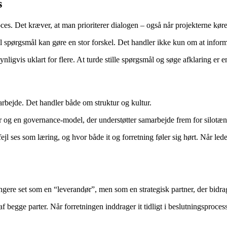
s
. Det kræver, at man prioriterer dialogen – også når projekterne kører,
 spørgsmål kan gøre en stor forskel. Det handler ikke kun om at informe
ynligvis uklart for flere. At turde stille spørgsmål og søge afklaring er 
arbejde. Det handler både om struktur og kultur.
der og en governance-model, der understøtter samarbejde frem for silotæ
ejl ses som læring, og hvor både it og forretning føler sig hørt. Når le
gere set som en “leverandør”, men som en strategisk partner, der bidrag
 af begge parter. Når forretningen inddrager it tidligt i beslutningsproce