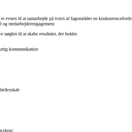
de, er evnen til at samarbejde på tværs af fagområder en konkurrencefor
shed og medarbejderengagement.
 nøglen til at skabe resultater, der holder.
hurtig kommunikation
n
 fællesskab
ncekrav