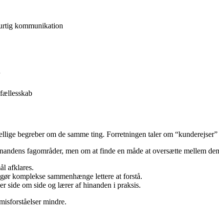
hurtig kommunikation
n
 fællesskab
rskellige begreber om de samme ting. Forretningen taler om “kunderejser”
 i hinandens fagområder, men om at finde en måde at oversætte mellem d
ål afklares.
 gør komplekse sammenhænge lettere at forstå.
der side om side og lærer af hinanden i praksis.
 misforståelser mindre.