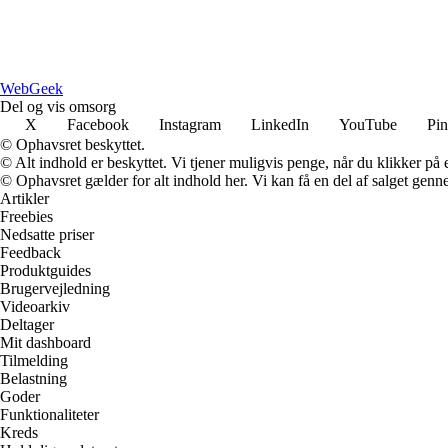
Web
Geek
Del og vis omsorg
X
Facebook
Instagram
LinkedIn
YouTube
Pin
© Ophavsret beskyttet.
© Alt indhold er beskyttet. Vi tjener muligvis penge, når du klikker på e
© Ophavsret gælder for alt indhold her. Vi kan få en del af salget genne
Artikler
Freebies
Nedsatte priser
Feedback
Produktguides
Brugervejledning
Videoarkiv
Deltager
Mit dashboard
Tilmelding
Belastning
Goder
Funktionaliteter
Kreds