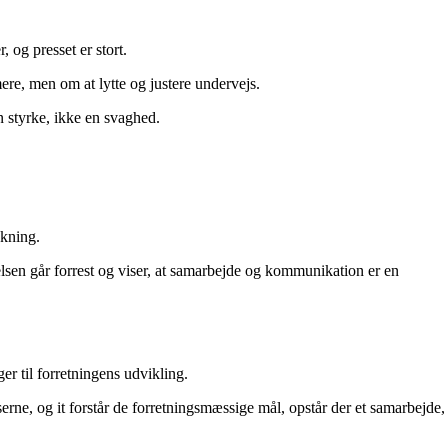
 og presset er stort.
re, men om at lytte og justere undervejs.
en styrke, ikke en svaghed.
nkning.
delsen går forrest og viser, at samarbejde og kommunikation er en
er til forretningens udvikling.
sserne, og it forstår de forretningsmæssige mål, opstår der et samarbejde,