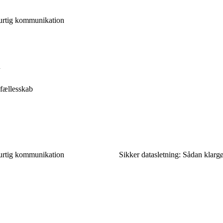
hurtig kommunikation
n
 fællesskab
hurtig kommunikation
Sikker datasletning: Sådan klargø