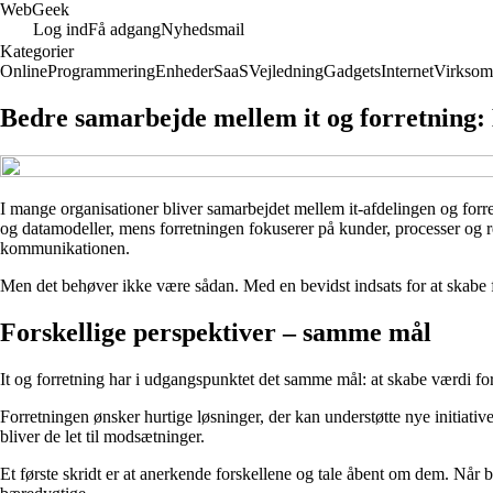
Web
Geek
Log ind
Få adgang
Nyhedsmail
Kategorier
Online
Programmering
Enheder
SaaS
Vejledning
Gadgets
Internet
Virksom
Bedre samarbejde mellem it og forretning
I mange organisationer bliver samarbejdet mellem it-afdelingen og forretni
og datamodeller, mens forretningen fokuserer på kunder, processer og re
kommunikationen.
Men det behøver ikke være sådan. Med en bevidst indsats for at skabe fæ
Forskellige perspektiver – samme mål
It og forretning har i udgangspunktet det samme mål: at skabe værdi for
Forretningen ønsker hurtige løsninger, der kan understøtte nye initiati
bliver de let til modsætninger.
Et første skridt er at anerkende forskellene og tale åbent om dem. Når be