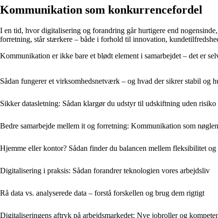
Kommunikation som konkurrencefordel
I en tid, hvor digitalisering og forandring går hurtigere end nogensin
forretning, står stærkere – både i forhold til innovation, kundetilfred
Kommunikation er ikke bare et blødt element i samarbejdet – det er selve
Sådan fungerer et virksomhedsnetværk – og hvad der sikrer stabil og 
Sikker datasletning: Sådan klargør du udstyr til udskiftning uden risiko
Bedre samarbejde mellem it og forretning: Kommunikation som nøgle
Hjemme eller kontor? Sådan finder du balancen mellem fleksibilitet og
Digitalisering i praksis: Sådan forandrer teknologien vores arbejdsliv
Rå data vs. analyserede data – forstå forskellen og brug dem rigtigt
Digitaliseringens aftryk på arbejdsmarkedet: Nye jobroller og kompete