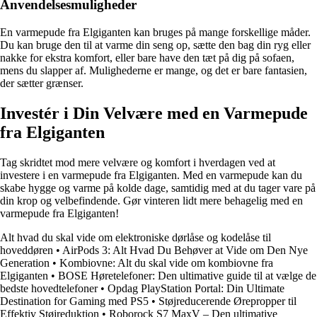
Anvendelsesmuligheder
En varmepude fra Elgiganten kan bruges på mange forskellige måder.
Du kan bruge den til at varme din seng op, sætte den bag din ryg eller
nakke for ekstra komfort, eller bare have den tæt på dig på sofaen,
mens du slapper af. Mulighederne er mange, og det er bare fantasien,
der sætter grænser.
Investér i Din Velvære med en Varmepude
fra Elgiganten
Tag skridtet mod mere velvære og komfort i hverdagen ved at
investere i en varmepude fra Elgiganten. Med en varmepude kan du
skabe hygge og varme på kolde dage, samtidig med at du tager vare på
din krop og velbefindende. Gør vinteren lidt mere behagelig med en
varmepude fra Elgiganten!
Alt hvad du skal vide om elektroniske dørlåse og kodelåse til
hoveddøren
•
AirPods 3: Alt Hvad Du Behøver at Vide om Den Nye
Generation
•
Kombiovne: Alt du skal vide om kombiovne fra
Elgiganten
•
BOSE Høretelefoner: Den ultimative guide til at vælge de
bedste hovedtelefoner
•
Opdag PlayStation Portal: Din Ultimate
Destination for Gaming med PS5
•
Støjreducerende Ørepropper til
Effektiv Støjreduktion
•
Roborock S7 MaxV – Den ultimative