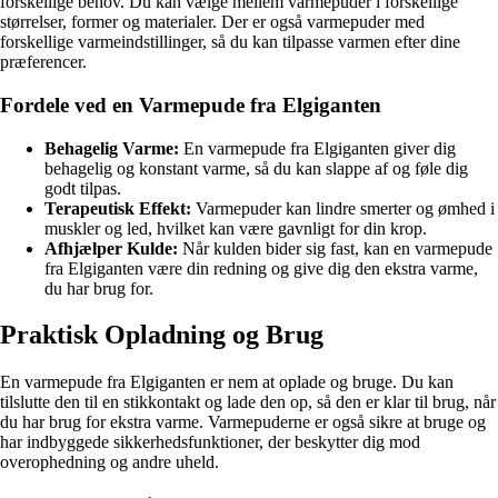
forskellige behov. Du kan vælge mellem varmepuder i forskellige
størrelser, former og materialer. Der er også varmepuder med
forskellige varmeindstillinger, så du kan tilpasse varmen efter dine
præferencer.
Fordele ved en Varmepude fra Elgiganten
Behagelig Varme:
En varmepude fra Elgiganten giver dig
behagelig og konstant varme, så du kan slappe af og føle dig
godt tilpas.
Terapeutisk Effekt:
Varmepuder kan lindre smerter og ømhed i
muskler og led, hvilket kan være gavnligt for din krop.
Afhjælper Kulde:
Når kulden bider sig fast, kan en varmepude
fra Elgiganten være din redning og give dig den ekstra varme,
du har brug for.
Praktisk Opladning og Brug
En varmepude fra Elgiganten er nem at oplade og bruge. Du kan
tilslutte den til en stikkontakt og lade den op, så den er klar til brug, når
du har brug for ekstra varme. Varmepuderne er også sikre at bruge og
har indbyggede sikkerhedsfunktioner, der beskytter dig mod
overophedning og andre uheld.