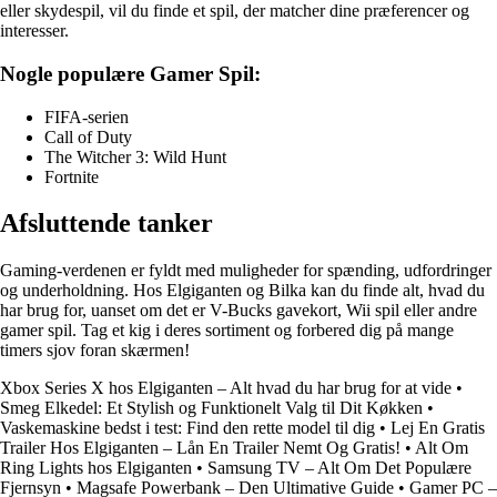
eller skydespil, vil du finde et spil, der matcher dine præferencer og
interesser.
Nogle populære Gamer Spil:
FIFA-serien
Call of Duty
The Witcher 3: Wild Hunt
Fortnite
Afsluttende tanker
Gaming-verdenen er fyldt med muligheder for spænding, udfordringer
og underholdning. Hos Elgiganten og Bilka kan du finde alt, hvad du
har brug for, uanset om det er V-Bucks gavekort, Wii spil eller andre
gamer spil. Tag et kig i deres sortiment og forbered dig på mange
timers sjov foran skærmen!
Xbox Series X hos Elgiganten – Alt hvad du har brug for at vide
•
Smeg Elkedel: Et Stylish og Funktionelt Valg til Dit Køkken
•
Vaskemaskine bedst i test: Find den rette model til dig
•
Lej En Gratis
Trailer Hos Elgiganten – Lån En Trailer Nemt Og Gratis!
•
Alt Om
Ring Lights hos Elgiganten
•
Samsung TV – Alt Om Det Populære
Fjernsyn
•
Magsafe Powerbank – Den Ultimative Guide
•
Gamer PC –