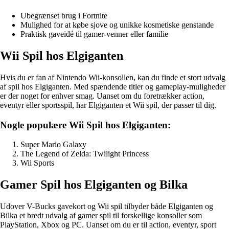
Ubegrænset brug i Fortnite
Mulighed for at købe sjove og unikke kosmetiske genstande
Praktisk gaveidé til gamer-venner eller familie
Wii Spil hos Elgiganten
Hvis du er fan af Nintendo Wii-konsollen, kan du finde et stort udvalg
af spil hos Elgiganten. Med spændende titler og gameplay-muligheder
er der noget for enhver smag. Uanset om du foretrækker action,
eventyr eller sportsspil, har Elgiganten et Wii spil, der passer til dig.
Nogle populære Wii Spil hos Elgiganten:
Super Mario Galaxy
The Legend of Zelda: Twilight Princess
Wii Sports
Gamer Spil hos Elgiganten og Bilka
Udover V-Bucks gavekort og Wii spil tilbyder både Elgiganten og
Bilka et bredt udvalg af gamer spil til forskellige konsoller som
PlayStation, Xbox og PC. Uanset om du er til action, eventyr, sport