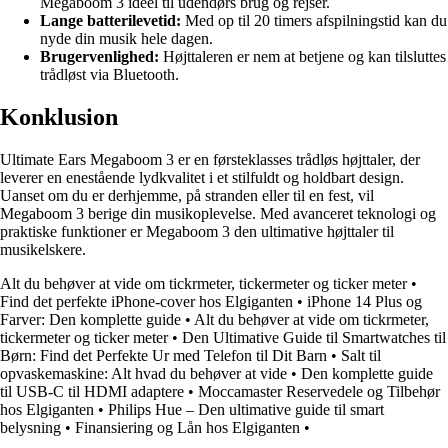
Megaboom 3 ideel til udendørs brug og rejser.
Lange batterilevetid:
Med op til 20 timers afspilningstid kan du
nyde din musik hele dagen.
Brugervenlighed:
Højttaleren er nem at betjene og kan tilsluttes
trådløst via Bluetooth.
Konklusion
Ultimate Ears Megaboom 3 er en førsteklasses trådløs højttaler, der
leverer en enestående lydkvalitet i et stilfuldt og holdbart design.
Uanset om du er derhjemme, på stranden eller til en fest, vil
Megaboom 3 berige din musikoplevelse. Med avanceret teknologi og
praktiske funktioner er Megaboom 3 den ultimative højttaler til
musikelskere.
Alt du behøver at vide om tickrmeter, tickermeter og ticker meter
•
Find det perfekte iPhone-cover hos Elgiganten
•
iPhone 14 Plus og
Farver: Den komplette guide
•
Alt du behøver at vide om tickrmeter,
tickermeter og ticker meter
•
Den Ultimative Guide til Smartwatches til
Børn: Find det Perfekte Ur med Telefon til Dit Barn
•
Salt til
opvaskemaskine: Alt hvad du behøver at vide
•
Den komplette guide
til USB-C til HDMI adaptere
•
Moccamaster Reservedele og Tilbehør
hos Elgiganten
•
Philips Hue – Den ultimative guide til smart
belysning
•
Finansiering og Lån hos Elgiganten
•