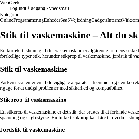
Web
Geek
Log ind
Få adgang
Nyhedsmail
Kategorier
Online
Programmering
Enheder
SaaS
Vejledning
Gadgets
Internet
Virksom
Stik til vaskemaskine – Alt du sk
En korrekt tilslutning af din vaskemaskine er afgørende for dens sikkerh
forskellige typer stik, herunder stikprop til vaskemaskine, jordstik til
Stik til vaskemaskine
Vaskemaskinen er en af de vigtigste apparater i hjemmet, og den korrekte 
rigtige for at undgå problemer med sikkerhed og kompatibilitet.
Stikprop til vaskemaskine
En stikprop til vaskemaskine er det stik, der bruges til at forbinde vask
spænding og strømstyrke. En forkert stikprop kan føre til overbelastnin
Jordstik til vaskemaskine