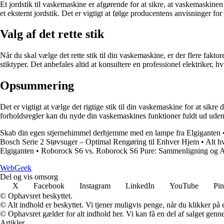
Et jordstik til vaskemaskine er afgørende for at sikre, at vaskemaskinen
et eksternt jordstik. Det er vigtigt at følge producentens anvisninger for k
Valg af det rette stik
Når du skal vælge det rette stik til din vaskemaskine, er der flere fak
stiktyper. Det anbefales altid at konsultere en professionel elektriker, hv
Opsummering
Det er vigtigt at vælge det rigtige stik til din vaskemaskine for at sikr
forholdsregler kan du nyde din vaskemaskines funktioner fuldt ud uden 
Skab din egen stjernehimmel derhjemme med en lampe fra Elgiganten
Bosch Serie 2 Støvsuger – Optimal Rengøring til Enhver Hjem
•
Alt h
Elgiganten
•
Roborock S6 vs. Roborock S6 Pure: Sammenligning og 
Web
Geek
Del og vis omsorg
X
Facebook
Instagram
LinkedIn
YouTube
Pin
© Ophavsret beskyttet.
© Alt indhold er beskyttet. Vi tjener muligvis penge, når du klikker på e
© Ophavsret gælder for alt indhold her. Vi kan få en del af salget genne
Artikler