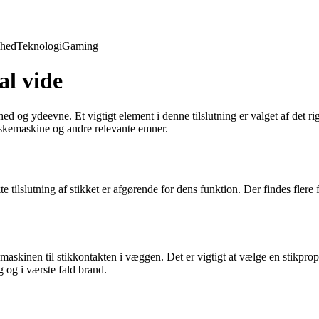
hed
Teknologi
Gaming
al vide
ed og ydeevne. Et vigtigt element i denne tilslutning er valget af det r
 vaskemaskine og andre relevante emner.
tilslutning af stikket er afgørende for dens funktion. Der findes flere fo
emaskinen til stikkontakten i væggen. Det er vigtigt at vælge en stikprop 
g og i værste fald brand.