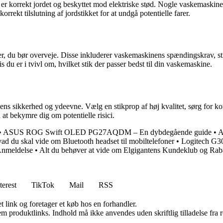
 er korrekt jordet og beskyttet mod elektriske stød. Nogle vaskemaskiner
orrekt tilslutning af jordstikket for at undgå potentielle farer.
torer, du bør overveje. Disse inkluderer vaskemaskinens spændingskrav, s
is du er i tvivl om, hvilket stik der passer bedst til din vaskemaskine.
e dens sikkerhed og ydeevne. Vælg en stikprop af høj kvalitet, sørg for k
at bekymre dig om potentielle risici.
•
ASUS ROG Swift OLED PG27AQDM – En dybdegående guide
•
A
vad du skal vide om Bluetooth headset til mobiltelefoner
•
Logitech G3
Anmeldelse
•
Alt du behøver at vide om Elgigantens Kundeklub og Rab
terest
TikTok
Mail
RSS
t link og foretager et køb hos en forhandler.
m produktlinks. Indhold må ikke anvendes uden skriftlig tilladelse fra r