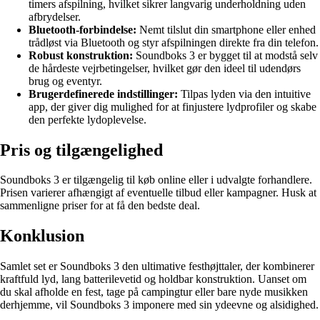
timers afspilning, hvilket sikrer langvarig underholdning uden
afbrydelser.
Bluetooth-forbindelse:
Nemt tilslut din smartphone eller enhed
trådløst via Bluetooth og styr afspilningen direkte fra din telefon.
Robust konstruktion:
Soundboks 3 er bygget til at modstå selv
de hårdeste vejrbetingelser, hvilket gør den ideel til udendørs
brug og eventyr.
Brugerdefinerede indstillinger:
Tilpas lyden via den intuitive
app, der giver dig mulighed for at finjustere lydprofiler og skabe
den perfekte lydoplevelse.
Pris og tilgængelighed
Soundboks 3 er tilgængelig til køb online eller i udvalgte forhandlere.
Prisen varierer afhængigt af eventuelle tilbud eller kampagner. Husk at
sammenligne priser for at få den bedste deal.
Konklusion
Samlet set er Soundboks 3 den ultimative festhøjttaler, der kombinerer
kraftfuld lyd, lang batterilevetid og holdbar konstruktion. Uanset om
du skal afholde en fest, tage på campingtur eller bare nyde musikken
derhjemme, vil Soundboks 3 imponere med sin ydeevne og alsidighed.