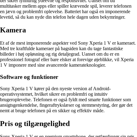
der sikrer lynhurtig ydeevne og responsivitet. Uanset om du
multitasker mellem apps eller spiller krævende spil, leverer telefonen
en jævn og problemfri oplevelse. Batteriet har også en imponerende
levetid, så du kan nyde din telefon hele dagen uden bekymringer.
Kamera
Et af de mest imponerende aspekter ved Sony Xperia 1 V er kameraet.
Med tre kraftfulde kameraer på bagsiden kan du tage fantastiske
billeder i høj opløsning og rig detaljegrad. Uanset om du er en
professionel fotograf eller bare elsker at forevige øjeblikke, vil Xperia
1 V imponere med sine avancerede kamerateknologier.
Software og funktioner
Sony Xperia 1 V kører på den nyeste version af Android-
operativsystemet, hvilket sikrer en problemfri og intuitiv
brugeroplevelse. Telefonen er også fyldt med smarte funktioner som
ansigtsgenkendelse, fingeraftrykslæser og stemmestyring, der gør det
nemt at bruge telefonen på en sikker og effektiv måde.
Pris og tilgængelighed
Sony Xperia 1 V er en premium smartphone, der retfærdiggør sin pris