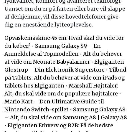
lydkvalitet, komfort og avanceret teknologi.
Uanset om du er på farten eller bare vil slappe
af derhjemme, vil disse hovedtelefoner give
dig en enestående lytteoplevelse.
Opvaskemaskine 45 cm: Hvad skal du vide før
du køber?
•
Samsung Galaxy S9 – En
Anmeldelse af Topmodellen
•
Alt du behøver
at vide om Neonate Babyalarmer
•
Elgiganten
Glostrup – Din Elektronik Superstore
•
Tilbud
på Tablets: Alt du behøver at vide om iPads og
tablets hos Elgiganten
•
Marshall Højttaler:
Alt, du skal vide om de populære højttalere
•
Mario Kart – Den Ultimative Guide til
Nintendo Switch-spillet
•
Samsung Galaxy A8
– Alt, du skal vide om Samsung A8 | Galaxy A8
•
Elgiganten Erhverv og B2B: Få de bedste