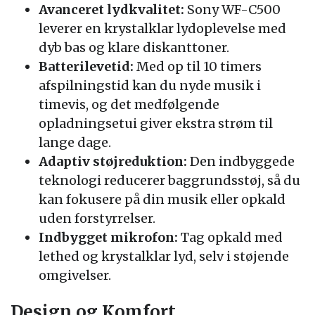
Avanceret lydkvalitet:
Sony WF-C500
leverer en krystalklar lydoplevelse med
dyb bas og klare diskanttoner.
Batterilevetid:
Med op til 10 timers
afspilningstid kan du nyde musik i
timevis, og det medfølgende
opladningsetui giver ekstra strøm til
lange dage.
Adaptiv støjreduktion:
Den indbyggede
teknologi reducerer baggrundsstøj, så du
kan fokusere på din musik eller opkald
uden forstyrrelser.
Indbygget mikrofon:
Tag opkald med
lethed og krystalklar lyd, selv i støjende
omgivelser.
Design og Komfort