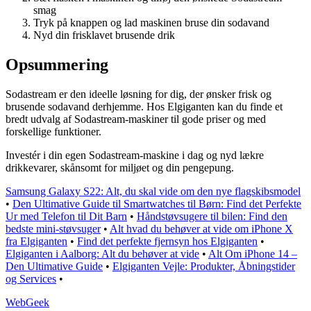
smag
Tryk på knappen og lad maskinen bruse din sodavand
Nyd din frisklavet brusende drik
Opsummering
Sodastream er den ideelle løsning for dig, der ønsker frisk og
brusende sodavand derhjemme. Hos Elgiganten kan du finde et
bredt udvalg af Sodastream-maskiner til gode priser og med
forskellige funktioner.
Investér i din egen Sodastream-maskine i dag og nyd lækre
drikkevarer, skånsomt for miljøet og din pengepung.
Samsung Galaxy S22: Alt, du skal vide om den nye flagskibsmodel
•
Den Ultimative Guide til Smartwatches til Børn: Find det Perfekte
Ur med Telefon til Dit Barn
•
Håndstøvsugere til bilen: Find den
bedste mini-støvsuger
•
Alt hvad du behøver at vide om iPhone X
fra Elgiganten
•
Find det perfekte fjernsyn hos Elgiganten
•
Elgiganten i Aalborg: Alt du behøver at vide
•
Alt Om iPhone 14 –
Den Ultimative Guide
•
Elgiganten Vejle: Produkter, Åbningstider
og Services
•
Web
Geek