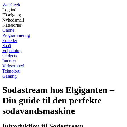
Web
Geek
Log ind
Få adgang
Nyhedsmail
Kategorier
Online
Programmering
Enheder
SaaS
Vejledning
Gadgets
Internet
Virksomhed
Teknologi
Gaming
Sodastream hos Elgiganten –
Din guide til den perfekte
sodavandsmaskine
Introduktion til Sodastream