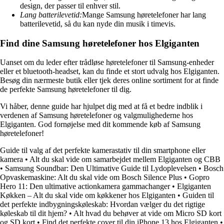
design, der passer til enhver stil.
Lang batterilevetid:
Mange Samsung høretelefoner har lang
batterilevetid, så du kan nyde din musik i timevis.
Find dine Samsung høretelefoner hos Elgiganten
Uanset om du leder efter trådløse høretelefoner til Samsung-enheder
eller et bluetooth-headset, kan du finde et stort udvalg hos Elgiganten.
Besøg din nærmeste butik eller tjek deres online sortiment for at finde
de perfekte Samsung høretelefoner til dig.
Vi håber, denne guide har hjulpet dig med at få et bedre indblik i
verdenen af Samsung høretelefoner og valgmulighederne hos
Elgiganten. God fornøjelse med dit kommende køb af Samsung
høretelefoner!
Guide til valg af det perfekte kamerastativ til din smartphone eller
kamera
•
Alt du skal vide om samarbejdet mellem Elgiganten og CBB
•
Samsung Soundbar: Den Ultimative Guide til Lydoplevelsen
•
Bosch
Opvaskemaskine: Alt du skal vide om Bosch Silence Plus
•
Gopro
Hero 11: Den ultimative actionkamera gammachanger
•
Elgiganten
Køkken – Alt du skal vide om køkkener hos Elgiganten
•
Guiden til
det perfekte indbygningskøleskab: Hvordan vælger du det rigtige
køleskab til dit hjem?
•
Alt hvad du behøver at vide om Micro SD kort
og SD kort
•
Find det perfekte cover til din iPhone 13 hos Elgiganten
•