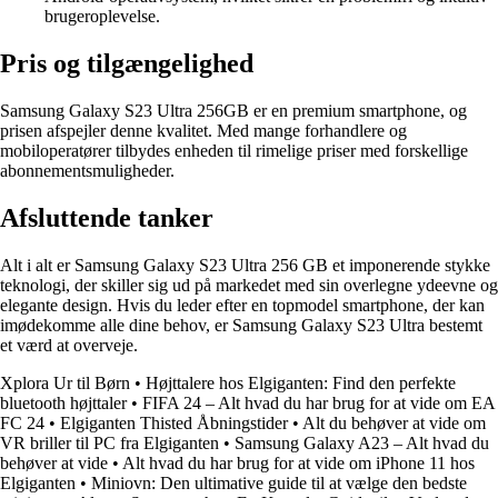
brugeroplevelse.
Pris og tilgængelighed
Samsung Galaxy S23 Ultra 256GB er en premium smartphone, og
prisen afspejler denne kvalitet. Med mange forhandlere og
mobiloperatører tilbydes enheden til rimelige priser med forskellige
abonnementsmuligheder.
Afsluttende tanker
Alt i alt er Samsung Galaxy S23 Ultra 256 GB et imponerende stykke
teknologi, der skiller sig ud på markedet med sin overlegne ydeevne og
elegante design. Hvis du leder efter en topmodel smartphone, der kan
imødekomme alle dine behov, er Samsung Galaxy S23 Ultra bestemt
et værd at overveje.
Xplora Ur til Børn
•
Højttalere hos Elgiganten: Find den perfekte
bluetooth højttaler
•
FIFA 24 – Alt hvad du har brug for at vide om EA
FC 24
•
Elgiganten Thisted Åbningstider
•
Alt du behøver at vide om
VR briller til PC fra Elgiganten
•
Samsung Galaxy A23 – Alt hvad du
behøver at vide
•
Alt hvad du har brug for at vide om iPhone 11 hos
Elgiganten
•
Miniovn: Den ultimative guide til at vælge den bedste