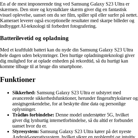
En af de mest imponerende ting ved Samsung Galaxy S23 Ultra er
skærmen. Den store og krystalklare skærm giver dig en fantastisk
visuel oplevelse, uanset om du ser film, spiller spil eller surfer på nettet.
Kameraet leverer også exceptionelle resultater med skarpe billeder og
indbygget AI-teknologi til forbedret fotografering.
Batterilevetid og opladning
Med et kraftfuldt batteri kan du nyde din Samsung Galaxy S23 Ultra
hele dagen uden bekymringer. Den hurtige opladningsteknologi giver
dig mulighed for at oplade enheden på rekordtid, så du hurtigt kan
komme tilbage til at bruge din smartphone.
Funktioner
Sikkerhed:
Samsung Galaxy S23 Ultra er udstyret med
avancerede sikkerhedsfunktioner, herunder fingeraftrykslæser og
ansigtsgenkendelse, for at beskytte dine data og personlige
oplysninger.
Trådløs forbindelse:
Denne model understøtter 5G, hvilket
giver dig lynhurtig internetforbindelse, så du altid er forbundet
uanset hvor du er.
Styresystem:
Samsung Galaxy S23 Ultra kører på det nyeste
Android-operativsystem, hvilket sikrer en problemfri og intuitiv