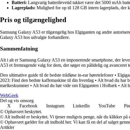
Batteri:
Langvarig batterilevetid takket være det 5000 mAh batt
Lagerplads:
Mulighed for op til 128 GB intern lagerplads, der
Pris og tilgængelighed
Samsung Galaxy A53 er tilgængelig hos Elgiganten og andre autorisered
Galaxy A53 hos udvalgte forhandlere.
Sammenfatning
Alt i alt er Samsung Galaxy A53 en imponerende smartphone, der lever
A53 et fremragende valg for dem, der søger en pålidelig og avanceret t
Den ultimative guide til de bedste trådløse in-ear høretelefoner
•
Elgiga
2023: Find den bedste kaffemaskine til din hverdag
•
Alt hvad du har 
mælkeskummer
•
Alt hvad du bør vide om Elgiganten i Holbæk
•
Alt 
Web
Geek
Del og vis omsorg
X
Facebook
Instagram
LinkedIn
YouTube
Pin
© Ophavsret beskyttet.
© Alt indhold er beskyttet. Vi tjener muligvis penge, når du klikker på e
© Ophavsret gælder for alt indhold her. Vi kan få en del af salget genne
Artikler