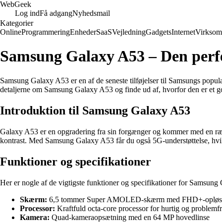
Web
Geek
Log ind
Få adgang
Nyhedsmail
Kategorier
Online
Programmering
Enheder
SaaS
Vejledning
Gadgets
Internet
Virksom
Samsung Galaxy A53 – Den perfek
Samsung Galaxy A53 er en af de seneste tilføjelser til Samsungs popul
detaljerne om Samsung Galaxy A53 og finde ud af, hvorfor den er et go
Introduktion til Samsung Galaxy A53
Galaxy A53 er en opgradering fra sin forgænger og kommer med en ræ
kontrast. Med Samsung Galaxy A53 får du også 5G-understøttelse, hvilke
Funktioner og specifikationer
Her er nogle af de vigtigste funktioner og specifikationer for Samsun
Skærm:
6,5 tommer Super AMOLED-skærm med FHD+-opløs
Processor:
Kraftfuld octa-core processor for hurtig og problemfr
Kamera:
Quad-kameraopsætning med en 64 MP hovedlinse