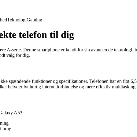
hed
Teknologi
Gaming
te telefon til dig
ære A-serie. Denne smartphone er kendt for sin avancerede teknologi, i
dt valg for dig.
kke spændende funktioner og specifikationer. Telefonen har en flot 
t betyder lynhurtig internetforbindelse og mere effektiv multitasking.
g Galaxy A53:
ning
i brug