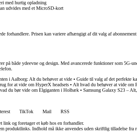
eri med hurtig opladning
 kan udvides med et MicroSD-kort
e forhandlere. Prisen kan variere afhængigt af dit valg af abonnement
er på både ydeevne og design. Med avancerede funktioner som 5G-under
elefon.
nten i Aalborg: Alt du behøver at vide
•
Guide til valg af det perfekte k
brug for at vide om HyperX headsets
•
Alt hvad du behøver at vide om 
hvad du bør vide om Elgiganten i Holbæk
•
Samsung Galaxy S23 – Alt, 
terest
TikTok
Mail
RSS
t link og foretager et køb hos en forhandler.
m produktlinks. Indhold må ikke anvendes uden skriftlig tilladelse fra r