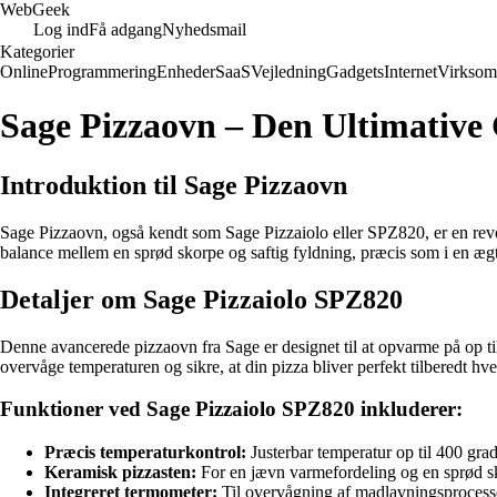
Web
Geek
Log ind
Få adgang
Nyhedsmail
Kategorier
Online
Programmering
Enheder
SaaS
Vejledning
Gadgets
Internet
Virksom
Sage Pizzaovn – Den Ultimative 
Introduktion til Sage Pizzaovn
Sage Pizzaovn, også kendt som Sage Pizzaiolo eller SPZ820, er en rev
balance mellem en sprød skorpe og saftig fyldning, præcis som i en ægt
Detaljer om Sage Pizzaiolo SPZ820
Denne avancerede pizzaovn fra Sage er designet til at opvarme på op t
overvåge temperaturen og sikre, at din pizza bliver perfekt tilberedt hv
Funktioner ved Sage Pizzaiolo SPZ820 inkluderer:
Præcis temperaturkontrol:
Justerbar temperatur op til 400 grad
Keramisk pizzasten:
For en jævn varmefordeling og en sprød s
Integreret termometer:
Til overvågning af madlavningsprocess