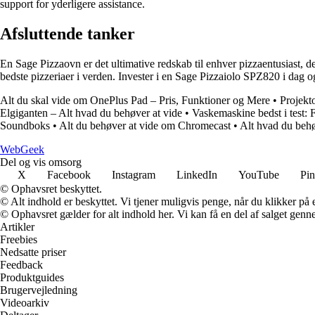
support for yderligere assistance.
Afsluttende tanker
En Sage Pizzaovn er det ultimative redskab til enhver pizzaentusiast, de
bedste pizzeriaer i verden. Invester i en Sage Pizzaiolo SPZ820 i dag 
Alt du skal vide om OnePlus Pad – Pris, Funktioner og Mere
•
Projekt
Elgiganten – Alt hvad du behøver at vide
•
Vaskemaskine bedst i test: F
Soundboks
•
Alt du behøver at vide om Chromecast
•
Alt hvad du behø
Web
Geek
Del og vis omsorg
X
Facebook
Instagram
LinkedIn
YouTube
Pin
© Ophavsret beskyttet.
© Alt indhold er beskyttet. Vi tjener muligvis penge, når du klikker på e
© Ophavsret gælder for alt indhold her. Vi kan få en del af salget genne
Artikler
Freebies
Nedsatte priser
Feedback
Produktguides
Brugervejledning
Videoarkiv