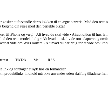
r ønsker at forvandle deres køkken til en ægte pizzeria. Med den rette t
og begynd din rejse mod den perfekte pizza!
orer til iPhone og væg – Alt hvad du skal vide
•
Aircondition til hus: En
ind den rette model til dig
•
Alt hvad du skal vide om adaptere og omfor
ver at vide om WiFi routere
•
Alt hvad du har brug for at vide om iPh
terest
TikTok
Mail
RSS
t link og foretager et køb hos en forhandler.
m produktlinks. Indhold må ikke anvendes uden skriftlig tilladelse fra r