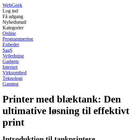
Web
Geek
Log ind
Få adgang
Nyhedsmail
Kategorier
Online
Programmering
Enheder
SaaS
Vejledning
Gadgets
Internet
Virksomhed
Teknologi
Gaming
Printer med blæktank: Den
ultimative løsning til effektivt
print
Introduktion til tankprintere