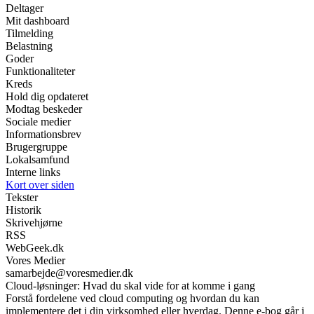
Deltager
Mit dashboard
Tilmelding
Belastning
Goder
Funktionaliteter
Kreds
Hold dig opdateret
Modtag beskeder
Sociale medier
Informationsbrev
Brugergruppe
Lokalsamfund
Interne links
Kort over siden
Tekster
Historik
Skrivehjørne
RSS
WebGeek.dk
Vores Medier
samarbejde@voresmedier.dk
Cloud-løsninger: Hvad du skal vide for at komme i gang
Forstå fordelene ved cloud computing og hvordan du kan
implementere det i din virksomhed eller hverdag. Denne e-bog går i