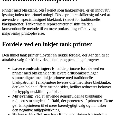
Printer med blæktank, også kendt som tankprintere, er en innovativ
løsning inden for printteknologi. Disse printere skiller sig ud ved at
anvende en specialdesignet blæktank i stedet for traditionelle
blækpatroner. Tankprintere repræsenterer et skift fra den
konventionelle metode til en mere omkostningseffektiv og
miljøvenlig printoplevelse.
Fordele ved en inkjet tank printer
Den inkjet tank printer tilbyder en række fordele, der gør den til et
attraktivt valg for både virksomheder og personlige brugere:
Lavere omkostninger:
En af de primære fordele ved en
printer med blæktank er de lavere driftsomkostninger
sammenlignet med inkjetprintere med traditionelle
blækpatroner. Tankprintere leveres ofte med store blæktanke,
der kan holde til flere tusinde sider, hvilket reducerer behovet
for hyppig udskiftning af blæk.
Miljøvenlig:
Ved at anvende genopfyldelige blæktanke
reduceres mængden af affald, der genereres af printeren. Dette
gør tankprinteren til et mere bæredygtigt valg og mindsker
den negative miljøpåvirkning.
Højere udskriftskapacitet:
Blæktankprintere har typisk en