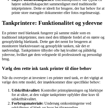
højere udskriftskapacitet sammenlignet med traditionelle
inkjetprintere. Dette er ideelt for brugere, der har behov for at
printe store mængder dokumenter eller fotos regelmæssigt.
Tankprintere: Funktionalitet og ydeevne
En printer med blæktank fungerer på samme måde som en
traditionel inkjetprinter, men med den tilføjede fordel af en større og
genopfyldelig blæktank. Dette gør det nemt for brugeren at
monitorere blækniveauet og genopfylde tanken, når det er
nødvendigt. Tankprintere tilbyder ofte høj kvalitet og pålidelig
ydeevne, hvilket gør dem velegnede til professionelt og personligt
brug.
Vælg den rette ink tank printer til dine behov
Når du overvejer at investere i en printer med tank, er det vigtigt at
vælge den rette model, der imødekommer dine specifikke behov:
Udskriftskvalitet:
Kontroller printopløsningen og blæktype
for at sikre, at den valgte tankprinter opfylder dine krav til
udskriftskvalitet.
Forbrugsmateriale:
Undersøg omkostningerne ved
udskiftning af blæk og hvor let tilgængelige