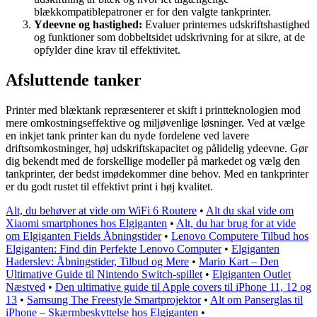
blækkompatiblepatroner er for den valgte tankprinter.
Ydeevne og hastighed:
Evaluer printernes udskriftshastighed
og funktioner som dobbeltsidet udskrivning for at sikre, at de
opfylder dine krav til effektivitet.
Afsluttende tanker
Printer med blæktank repræsenterer et skift i printteknologien mod
mere omkostningseffektive og miljøvenlige løsninger. Ved at vælge
en inkjet tank printer kan du nyde fordelene ved lavere
driftsomkostninger, høj udskriftskapacitet og pålidelig ydeevne. Gør
dig bekendt med de forskellige modeller på markedet og vælg den
tankprinter, der bedst imødekommer dine behov. Med en tankprinter
er du godt rustet til effektivt print i høj kvalitet.
Alt, du behøver at vide om WiFi 6 Routere
•
Alt du skal vide om
Xiaomi smartphones hos Elgiganten
•
Alt, du har brug for at vide
om Elgiganten Fields Åbningstider
•
Lenovo Computere Tilbud hos
Elgiganten: Find din Perfekte Lenovo Computer
•
Elgiganten
Haderslev: Åbningstider, Tilbud og Mere
•
Mario Kart – Den
Ultimative Guide til Nintendo Switch-spillet
•
Elgiganten Outlet
Næstved
•
Den ultimative guide til Apple covers til iPhone 11, 12 og
13
•
Samsung The Freestyle Smartprojektor
•
Alt om Panserglas til
iPhone – Skærmbeskyttelse hos Elgiganten
•