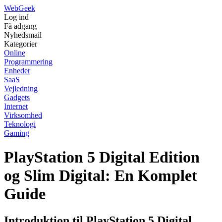
Web
Geek
Log ind
Få adgang
Nyhedsmail
Kategorier
Online
Programmering
Enheder
SaaS
Vejledning
Gadgets
Internet
Virksomhed
Teknologi
Gaming
PlayStation 5 Digital Edition
og Slim Digital: En Komplet
Guide
Introduktion til PlayStation 5 Digital