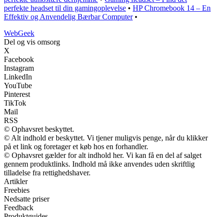
perfekte headset til din gamingoplevelse
•
HP Chromebook 14 – En
Effektiv og Anvendelig Bærbar Computer
•
Web
Geek
Del og vis omsorg
X
Facebook
Instagram
LinkedIn
YouTube
Pinterest
TikTok
Mail
RSS
© Ophavsret beskyttet.
© Alt indhold er beskyttet. Vi tjener muligvis penge, når du klikker
på et link og foretager et køb hos en forhandler.
© Ophavsret gælder for alt indhold her. Vi kan få en del af salget
gennem produktlinks. Indhold må ikke anvendes uden skriftlig
tilladelse fra rettighedshaver.
Artikler
Freebies
Nedsatte priser
Feedback
Produktguides