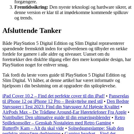
forgængere.
Fremtidssikring:
Den nyeste teknologi og hardware sikrer, at
denne version er klar til at imødekomme kommende spilkrav
og trends.
Afsluttende Tanker
Både PlayStation 5 Digital Edition og Slim Digital repræsenterer
spændende fremskridt inden for spilverdenen og tilbyder en række
fordele for gamere i alle aldre og niveauer. Uanset om du
foretrækker den diskfrie tilgang eller den mere kompakte design, har
PlayStation noget for enhver smag.
Tak fordi du læste vores guide til PlayStation 5 Digital Edition og
Slim Digital. Vi håber, at denne artikel har været informativ og
hjælpsom i din beslutning om at opgradere din spiloplevelse.
iPad Cover 10.2 – Find det perfekte cover til din iPad!
•
Panserglas
til iPhone 12 og iPhone 12 Pro – Beskyttelse med stil
•
Den Bedste
Støvsuger i Test 2023: Find din Støvsuger Af Højeste Kvalitet
•
AirPods Max – De Trådløse Around-Ear Høretelefoner Fra Apple
•
Nutribullet: Den ultimative guide til din ernæringsblender
•
Retro
Spillekonsoller – Genskab Nostalgien med Retro Gaming
•
Butterfly Kam – Alt du skal vide
•
Solnedgangslampe: Skab den
perfekte atmosfære derhjemme
•
Gaming headset – Find det