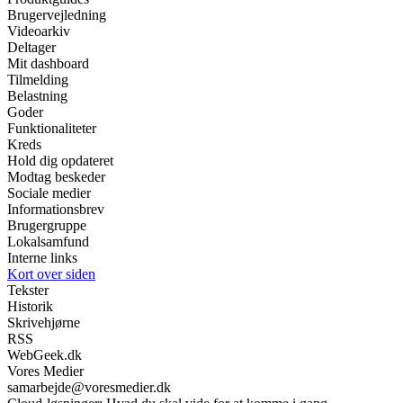
Brugervejledning
Videoarkiv
Deltager
Mit dashboard
Tilmelding
Belastning
Goder
Funktionaliteter
Kreds
Hold dig opdateret
Modtag beskeder
Sociale medier
Informationsbrev
Brugergruppe
Lokalsamfund
Interne links
Kort over siden
Tekster
Historik
Skrivehjørne
RSS
WebGeek.dk
Vores Medier
samarbejde@voresmedier.dk