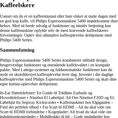
Kaffeelskere
Uanset om du er en kaffeentusiast eller bare elsker at starte dagen med
en god kop kaffe, vil Philips Espressomaskine 5400 imødekomme dine
behov. Med sit brede udvalg af funktioner og intuitiv betjening kan
denne kaffemaskine opfylde selv de mest krævende kaffeelskeres
forventninger. Oplev den ultimative kaffeoplevelse derhjemme med
Philips 5400 Series.
Sammenfatning
Philips Espressomaskine 5400 Series kombinerer stilfuldt design,
brugervenlige funktioner og enestående kaffekvalitet i en kompakt
pakke. Med Lattego-systemet og fuldautomatiske funktioner kan du
nyde en skræddersyet kaffeoplevelse hver dag. Invester i din daglige
kaffeoplevelse med Philips Espressomaskine 5400 Series og skab dine
egne barista-oplevelser derhjemme.
In-Ear Høretelefoner: En Guide til Trådløse Earbuds og
Hovedtelefoner
•
Ninebot El Løbehjul: Alt Om Ninebot F20D og El-
Løbehjul fra Segway Kickscooter
•
Kaffemaskiner hos Elgiganten –
Find det perfekte tilbud
•
Fra Scart til HDMI – Alt du skal vide om
Scart til HDMI forbindelse
•
Kogeplader: Alt hvad du skal vide om
induktionskogeplader
•
Mobilholder til bil – Gode muligheder hos