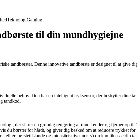
hed
Teknologi
Gaming
ndbørste til din mundhygiejne
ektriske tandbørster. Denne innovative tandbørste er designet til at giv
dividuelle behov. Den har en intelligent tryksensor, der beskytter dine
og tandkød.
nologi, der sikrer en grundig rengøring af dine tænder og fjerner op 
is du børster for hårdt, og giver dig besked om at reducere trykket for
lige børstetilstande og intensitetsniveauer, så du kan tilpasse din tan