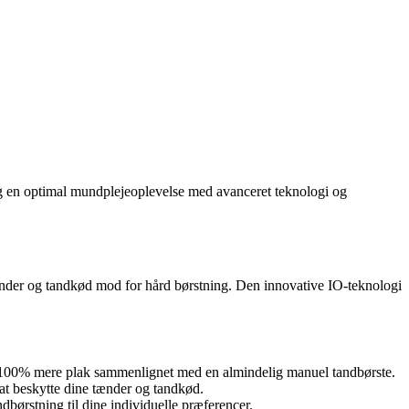
e dig en optimal mundplejeoplevelse med avanceret teknologi og
 tænder og tandkød mod for hård børstning. Den innovative IO-teknologi
til 100% mere plak sammenlignet med en almindelig manuel tandbørste.
 at beskytte dine tænder og tandkød.
dbørstning til dine individuelle præferencer.