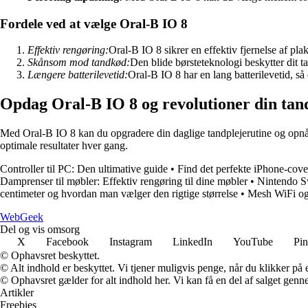
Fordele ved at vælge Oral-B IO 8
Effektiv rengøring:
Oral-B IO 8 sikrer en effektiv fjernelse af pla
Skånsom mod tandkød:
Den blide børsteteknologi beskytter dit t
Længere batterilevetid:
Oral-B IO 8 har en lang batterilevetid, s
Opdag Oral-B IO 8 og revolutioner din tan
Med Oral-B IO 8 kan du opgradere din daglige tandplejerutine og opnå 
optimale resultater hver gang.
Controller til PC: Den ultimative guide
•
Find det perfekte iPhone-cove
Damprenser til møbler: Effektiv rengøring til dine møbler
•
Nintendo Sw
centimeter og hvordan man vælger den rigtige størrelse
•
Mesh WiFi og
Web
Geek
Del og vis omsorg
X
Facebook
Instagram
LinkedIn
YouTube
Pin
© Ophavsret beskyttet.
© Alt indhold er beskyttet. Vi tjener muligvis penge, når du klikker på e
© Ophavsret gælder for alt indhold her. Vi kan få en del af salget genne
Artikler
Freebies