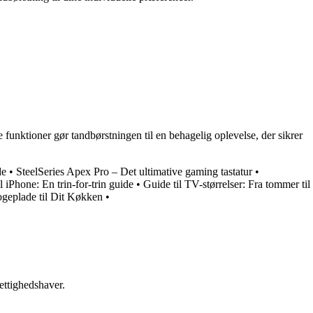
nktioner gør tandbørstningen til en behagelig oplevelse, der sikrer
de
•
SteelSeries Apex Pro – Det ultimative gaming tastatur
•
l iPhone: En trin-for-trin guide
•
Guide til TV-størrelser: Fra tommer til
ogeplade til Dit Køkken
•
ettighedshaver.