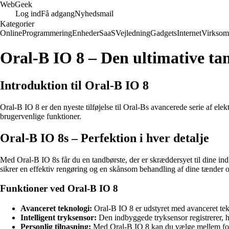
Web
Geek
Log ind
Få adgang
Nyhedsmail
Kategorier
Online
Programmering
Enheder
SaaS
Vejledning
Gadgets
Internet
Virksom
Oral-B IO 8 – Den ultimative ta
Introduktion til Oral-B IO 8
Oral-B IO 8 er den nyeste tilføjelse til Oral-Bs avancerede serie af el
brugervenlige funktioner.
Oral-B IO 8s – Perfektion i hver detalje
Med Oral-B IO 8s får du en tandbørste, der er skræddersyet til dine in
sikrer en effektiv rengøring og en skånsom behandling af dine tænder 
Funktioner ved Oral-B IO 8
Avanceret teknologi:
Oral-B IO 8 er udstyret med avanceret tek
Intelligent tryksensor:
Den indbyggede tryksensor registrerer, hv
Personlig tilpasning:
Med Oral-B IO 8 kan du vælge mellem forskel