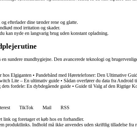
k og efterlader dine tænder rene og glatte.
andkød mod irritation og skader.
å du kan nyde en langvarig brug uden konstant opladning.
dplejerutine
en sundere mundhygiejne. Den avancerede teknologi og brugervenlige fu
r hos Elgiganten
•
Pandebånd med Høretelefoner: Den Ultimative Gui
itch Lite – En ultimativ guide
•
Sådan overfører du data fra Android ti
 dets fordele: En dybdegående guide
•
Guide til Valg af den Rigtige K
terest
TikTok
Mail
RSS
t link og foretager et køb hos en forhandler.
m produktlinks. Indhold må ikke anvendes uden skriftlig tilladelse fra r