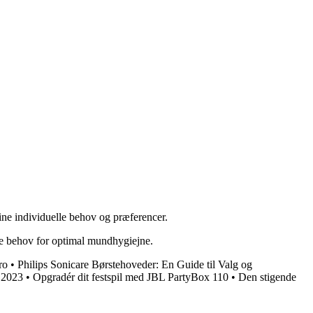
ine individuelle behov og præferencer.
dine behov for optimal mundhygiejne.
ro
•
Philips Sonicare Børstehoveder: En Guide til Valg og
i 2023
•
Opgradér dit festspil med JBL PartyBox 110
•
Den stigende