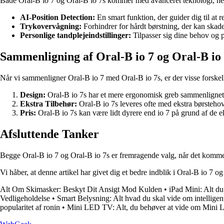
Både Oral-B io 7 og Oral-B io 7s kommer med avanceret teknologi, he
AI-Position Detection:
En smart funktion, der guider dig til at 
Trykovervågning:
Forhindrer for hårdt børstning, der kan skad
Personlige tandplejeindstillinger:
Tilpasser sig dine behov og 
Sammenligning af Oral-B io 7 og Oral-B io 
Når vi sammenligner Oral-B io 7 med Oral-B io 7s, er der visse forsk
Design:
Oral-B io 7s har et mere ergonomisk greb sammenlignet
Ekstra Tilbehør:
Oral-B io 7s leveres ofte med ekstra børsteho
Pris:
Oral-B io 7s kan være lidt dyrere end io 7 på grund af de ek
Afsluttende Tanker
Begge Oral-B io 7 og Oral-B io 7s er fremragende valg, når det kommer 
Vi håber, at denne artikel har givet dig et bedre indblik i Oral-B io 7 
Alt Om Skimasker: Beskyt Dit Ansigt Mod Kulden
•
iPad Mini: Alt du
Vedligeholdelse
•
Smart Belysning: Alt hvad du skal vide om intelligent
popularitet af ronin
•
Mini LED TV: Alt, du behøver at vide om Min