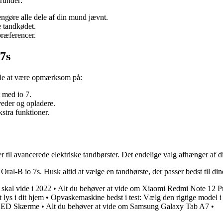
runder:
rengøre alle dele af din mund jævnt.
e tandkødet.
præferencer.
7s
elle at være opmærksom på:
 med io 7.
veder og opladere.
stra funktioner.
til avancerede elektriske tandbørster. Det endelige valg afhænger af d
og Oral-B io 7s. Husk altid at vælge en tandbørste, der passer bedst til 
 skal vide i 2022
•
Alt du behøver at vide om Xiaomi Redmi Note 12 P
 lys i dit hjem
•
Opvaskemaskine bedst i test: Vælg den rigtige model 
i LED Skærme
•
Alt du behøver at vide om Samsung Galaxy Tab A7
•