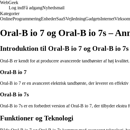
Web
Geek
Log ind
Få adgang
Nyhedsmail
Kategorier
Online
Programmering
Enheder
SaaS
Vejledning
Gadgets
Internet
Virksom
Oral-B io 7 og Oral-B io 7s – A
Introduktion til Oral-B io 7 og Oral-B io 7s
Oral-B er kendt for at producere avancerede tandbørster af høj kvalitet.
Oral-B io 7
Oral-B io 7 er en avanceret elektrisk tandbørste, der leverer en effekt
Oral-B io 7s
Oral-B io 7s er en forbedret version af Oral-B io 7, der tilbyder ekstra
Funktioner og Teknologi