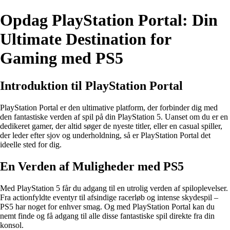
Opdag PlayStation Portal: Din
Ultimate Destination for
Gaming med PS5
Introduktion til PlayStation Portal
PlayStation Portal er den ultimative platform, der forbinder dig med
den fantastiske verden af spil på din PlayStation 5. Uanset om du er en
dedikeret gamer, der altid søger de nyeste titler, eller en casual spiller,
der leder efter sjov og underholdning, så er PlayStation Portal det
ideelle sted for dig.
En Verden af Muligheder med PS5
Med PlayStation 5 får du adgang til en utrolig verden af spiloplevelser.
Fra actionfyldte eventyr til afsindige racerløb og intense skydespil –
PS5 har noget for enhver smag. Og med PlayStation Portal kan du
nemt finde og få adgang til alle disse fantastiske spil direkte fra din
konsol.