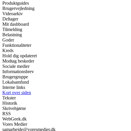
Produktguides
Brugervejledning
Videoarkiv
Deltager
Mit dashboard
Tilmelding
Belastning
Goder
Funktionaliteter
Kreds
Hold dig opdateret
Modtag beskeder
Sociale medier
Informationsbrev
Brugergruppe
Lokalsamfund
Interne links
Kort over siden
Tekster
Historik
Skrivehjørne
RSS
WebGeek.dk
Vores Medier
samarbejde@voresmedier.dk