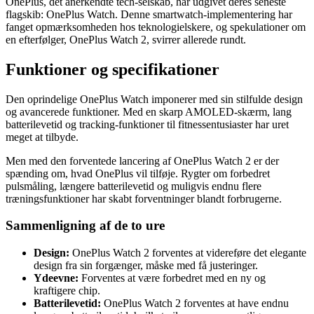
OnePlus, det anerkendte tech-selskab, har udgivet deres seneste
flagskib: OnePlus Watch. Denne smartwatch-implementering har
fanget opmærksomheden hos teknologielskere, og spekulationer om
en efterfølger, OnePlus Watch 2, svirrer allerede rundt.
Funktioner og specifikationer
Den oprindelige OnePlus Watch imponerer med sin stilfulde design
og avancerede funktioner. Med en skarp AMOLED-skærm, lang
batterilevetid og tracking-funktioner til fitnessentusiaster har uret
meget at tilbyde.
Men med den forventede lancering af OnePlus Watch 2 er der
spænding om, hvad OnePlus vil tilføje. Rygter om forbedret
pulsmåling, længere batterilevetid og muligvis endnu flere
træningsfunktioner har skabt forventninger blandt forbrugerne.
Sammenligning af de to ure
Design:
OnePlus Watch 2 forventes at videreføre det elegante
design fra sin forgænger, måske med få justeringer.
Ydeevne:
Forventes at være forbedret med en ny og
kraftigere chip.
Batterilevetid:
OnePlus Watch 2 forventes at have endnu