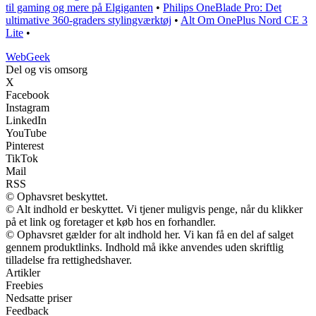
til gaming og mere på Elgiganten
•
Philips OneBlade Pro: Det
ultimative 360-graders stylingværktøj
•
Alt Om OnePlus Nord CE 3
Lite
•
Web
Geek
Del og vis omsorg
X
Facebook
Instagram
LinkedIn
YouTube
Pinterest
TikTok
Mail
RSS
© Ophavsret beskyttet.
© Alt indhold er beskyttet. Vi tjener muligvis penge, når du klikker
på et link og foretager et køb hos en forhandler.
© Ophavsret gælder for alt indhold her. Vi kan få en del af salget
gennem produktlinks. Indhold må ikke anvendes uden skriftlig
tilladelse fra rettighedshaver.
Artikler
Freebies
Nedsatte priser
Feedback