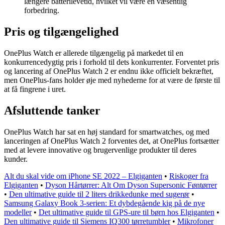
længere batterilevetid, hvilket vil være en væsentlig
forbedring.
Pris og tilgængelighed
OnePlus Watch er allerede tilgængelig på markedet til en
konkurrencedygtig pris i forhold til dets konkurrenter. Forventet pris
og lancering af OnePlus Watch 2 er endnu ikke officielt bekræftet,
men OnePlus-fans holder øje med nyhederne for at være de første til
at få fingrene i uret.
Afsluttende tanker
OnePlus Watch har sat en høj standard for smartwatches, og med
lanceringen af OnePlus Watch 2 forventes det, at OnePlus fortsætter
med at levere innovative og brugervenlige produkter til deres
kunder.
Alt du skal vide om iPhone SE 2022 – Elgiganten
•
Riskoger fra
Elgiganten
•
Dyson Hårtørrer: Alt Om Dyson Supersonic Føntørrer
•
Den ultimative guide til 2 liters drikkedunke med sugerør
•
Samsung Galaxy Book 3-serien: Et dybdegående kig på de nye
modeller
•
Det ultimative guide til GPS-ure til børn hos Elgiganten
•
Den ultimative guide til Siemens IQ300 tørretumbler
•
Mikrofoner