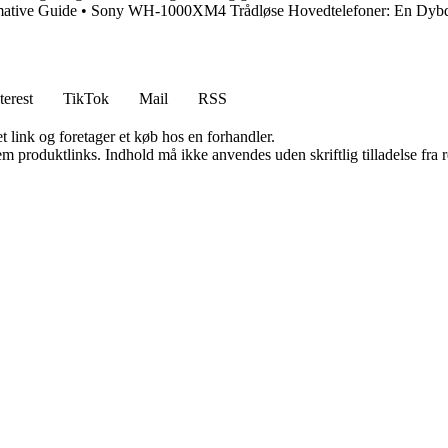
mative Guide
•
Sony WH-1000XM4 Trådløse Hovedtelefoner: En Dyb
terest
TikTok
Mail
RSS
t link og foretager et køb hos en forhandler.
m produktlinks. Indhold må ikke anvendes uden skriftlig tilladelse fra r