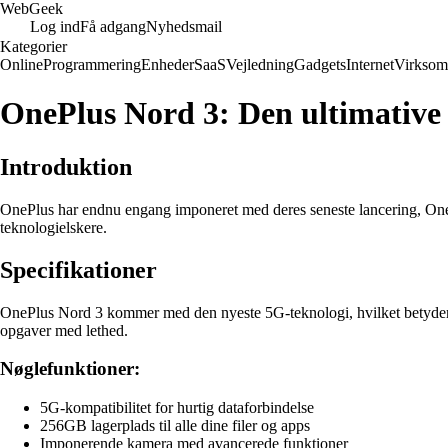
Web
Geek
Log ind
Få adgang
Nyhedsmail
Kategorier
Online
Programmering
Enheder
SaaS
Vejledning
Gadgets
Internet
Virksom
OnePlus Nord 3: Den ultimative
Introduktion
OnePlus har endnu engang imponeret med deres seneste lancering, OneP
teknologielskere.
Specifikationer
OnePlus Nord 3 kommer med den nyeste 5G-teknologi, hvilket betyder ly
opgaver med lethed.
Nøglefunktioner:
5G-kompatibilitet for hurtig dataforbindelse
256GB lagerplads til alle dine filer og apps
Imponerende kamera med avancerede funktioner