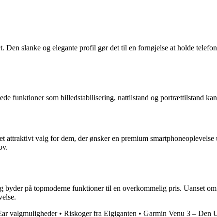
. Den slanke og elegante profil gør det til en fornøjelse at holde tele
e funktioner som billedstabilisering, nattilstand og portrættilstand ka
 et attraktivt valg for dem, der ønsker en premium smartphoneoplevelse 
ov.
g byder på topmoderne funktioner til en overkommelig pris. Uanset om du
velse.
-Ear valgmuligheder
•
Riskoger fra Elgiganten
•
Garmin Venu 3 – Den U