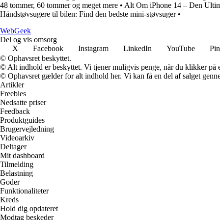
48 tommer, 60 tommer og meget mere
•
Alt Om iPhone 14 – Den Ulti
Håndstøvsugere til bilen: Find den bedste mini-støvsuger
•
Web
Geek
Del og vis omsorg
X
Facebook
Instagram
LinkedIn
YouTube
Pin
© Ophavsret beskyttet.
© Alt indhold er beskyttet. Vi tjener muligvis penge, når du klikker på e
© Ophavsret gælder for alt indhold her. Vi kan få en del af salget genne
Artikler
Freebies
Nedsatte priser
Feedback
Produktguides
Brugervejledning
Videoarkiv
Deltager
Mit dashboard
Tilmelding
Belastning
Goder
Funktionaliteter
Kreds
Hold dig opdateret
Modtag beskeder