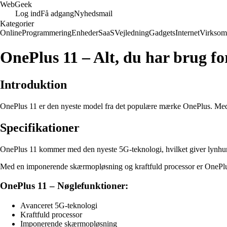
Web
Geek
Log ind
Få adgang
Nyhedsmail
Kategorier
Online
Programmering
Enheder
SaaS
Vejledning
Gadgets
Internet
Virksom
OnePlus 11 – Alt, du har brug for
Introduktion
OnePlus 11 er den nyeste model fra det populære mærke OnePlus. Med 
Specifikationer
OnePlus 11 kommer med den nyeste 5G-teknologi, hvilket giver lynhurt
Med en imponerende skærmopløsning og kraftfuld processor er OnePlus 
OnePlus 11 – Nøglefunktioner:
Avanceret 5G-teknologi
Kraftfuld processor
Imponerende skærmopløsning