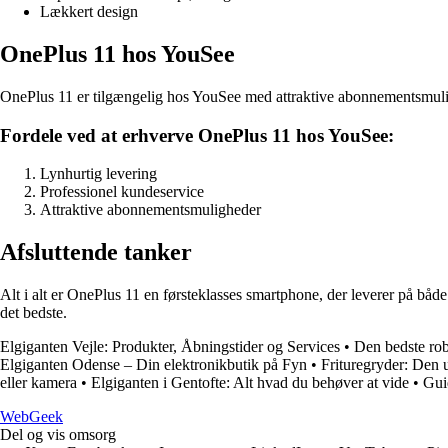
Lækkert design
OnePlus 11 hos YouSee
OnePlus 11 er tilgængelig hos YouSee med attraktive abonnementsmulig
Fordele ved at erhverve OnePlus 11 hos YouSee:
Lynhurtig levering
Professionel kundeservice
Attraktive abonnementsmuligheder
Afsluttende tanker
Alt i alt er OnePlus 11 en førsteklasses smartphone, der leverer på bå
det bedste.
Elgiganten Vejle: Produkter, Åbningstider og Services
•
Den bedste rob
Elgiganten Odense – Din elektronikbutik på Fyn
•
Frituregryder: Den u
eller kamera
•
Elgiganten i Gentofte: Alt hvad du behøver at vide
•
Guid
Web
Geek
Del og vis omsorg