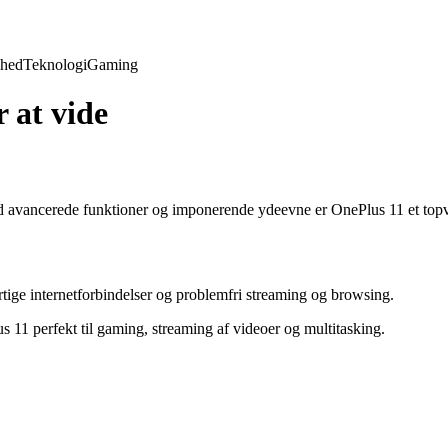
hed
Teknologi
Gaming
 at vide
avancerede funktioner og imponerende ydeevne er OnePlus 11 et topval
ige internetforbindelser og problemfri streaming og browsing.
11 perfekt til gaming, streaming af videoer og multitasking.