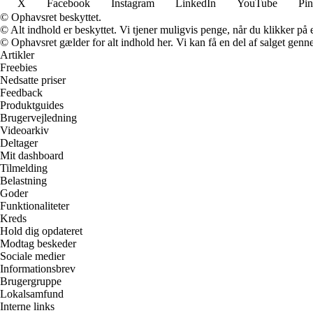
X
Facebook
Instagram
LinkedIn
YouTube
Pin
© Ophavsret beskyttet.
© Alt indhold er beskyttet. Vi tjener muligvis penge, når du klikker på e
© Ophavsret gælder for alt indhold her. Vi kan få en del af salget genne
Artikler
Freebies
Nedsatte priser
Feedback
Produktguides
Brugervejledning
Videoarkiv
Deltager
Mit dashboard
Tilmelding
Belastning
Goder
Funktionaliteter
Kreds
Hold dig opdateret
Modtag beskeder
Sociale medier
Informationsbrev
Brugergruppe
Lokalsamfund
Interne links