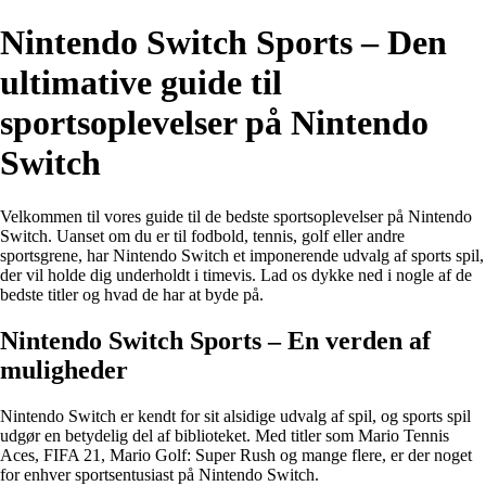
Nintendo Switch Sports – Den
ultimative guide til
sportsoplevelser på Nintendo
Switch
Velkommen til vores guide til de bedste sportsoplevelser på Nintendo
Switch. Uanset om du er til fodbold, tennis, golf eller andre
sportsgrene, har Nintendo Switch et imponerende udvalg af sports spil,
der vil holde dig underholdt i timevis. Lad os dykke ned i nogle af de
bedste titler og hvad de har at byde på.
Nintendo Switch Sports – En verden af
muligheder
Nintendo Switch er kendt for sit alsidige udvalg af spil, og sports spil
udgør en betydelig del af biblioteket. Med titler som Mario Tennis
Aces, FIFA 21, Mario Golf: Super Rush og mange flere, er der noget
for enhver sportsentusiast på Nintendo Switch.