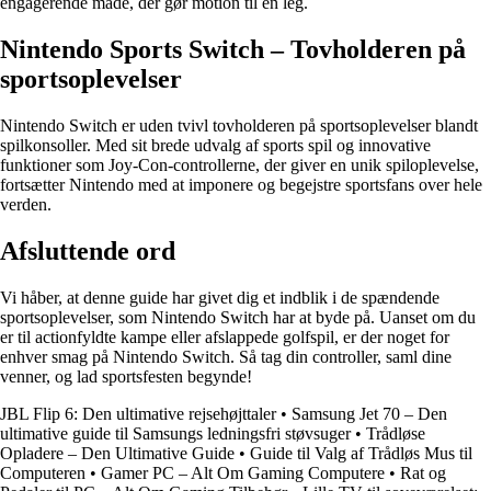
engagerende måde, der gør motion til en leg.
Nintendo Sports Switch – Tovholderen på
sportsoplevelser
Nintendo Switch er uden tvivl tovholderen på sportsoplevelser blandt
spilkonsoller. Med sit brede udvalg af sports spil og innovative
funktioner som Joy-Con-controllerne, der giver en unik spiloplevelse,
fortsætter Nintendo med at imponere og begejstre sportsfans over hele
verden.
Afsluttende ord
Vi håber, at denne guide har givet dig et indblik i de spændende
sportsoplevelser, som Nintendo Switch har at byde på. Uanset om du
er til actionfyldte kampe eller afslappede golfspil, er der noget for
enhver smag på Nintendo Switch. Så tag din controller, saml dine
venner, og lad sportsfesten begynde!
JBL Flip 6: Den ultimative rejsehøjttaler
•
Samsung Jet 70 – Den
ultimative guide til Samsungs ledningsfri støvsuger
•
Trådløse
Opladere – Den Ultimative Guide
•
Guide til Valg af Trådløs Mus til
Computeren
•
Gamer PC – Alt Om Gaming Computere
•
Rat og