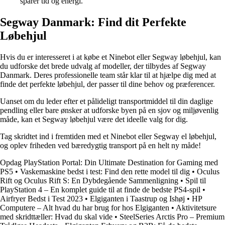
sparer tid og energi.
Segway Danmark: Find dit Perfekte
Løbehjul
Hvis du er interesseret i at købe et Ninebot eller Segway løbehjul, kan
du udforske det brede udvalg af modeller, der tilbydes af Segway
Danmark. Deres professionelle team står klar til at hjælpe dig med at
finde det perfekte løbehjul, der passer til dine behov og præferencer.
Uanset om du leder efter et pålideligt transportmiddel til din daglige
pendling eller bare ønsker at udforske byen på en sjov og miljøvenlig
måde, kan et Segway løbehjul være det ideelle valg for dig.
Tag skridtet ind i fremtiden med et Ninebot eller Segway el løbehjul,
og oplev friheden ved bæredygtig transport på en helt ny måde!
Opdag PlayStation Portal: Din Ultimate Destination for Gaming med
PS5
•
Vaskemaskine bedst i test: Find den rette model til dig
•
Oculus
Rift og Oculus Rift S: En Dybdegående Sammenligning
•
Spil til
PlayStation 4 – En komplet guide til at finde de bedste PS4-spil
•
Airfryer Bedst i Test 2023
•
Elgiganten i Taastrup og Ishøj
•
HP
Computere – Alt hvad du har brug for hos Elgiganten
•
Aktivitetsure
med skridttæller: Hvad du skal vide
•
SteelSeries Arctis Pro – Premium