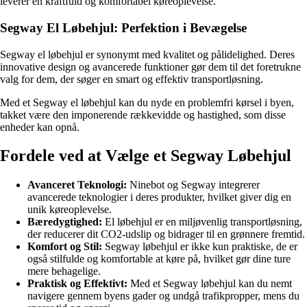
leverer en kraftfuld og komfortabel køreoplevelse.
Segway El Løbehjul: Perfektion i Bevægelse
Segway el løbehjul er synonymt med kvalitet og pålidelighed. Deres
innovative design og avancerede funktioner gør dem til det foretrukne
valg for dem, der søger en smart og effektiv transportløsning.
Med et Segway el løbehjul kan du nyde en problemfri kørsel i byen,
takket være den imponerende rækkevidde og hastighed, som disse
enheder kan opnå.
Fordele ved at Vælge et Segway Løbehjul
Avanceret Teknologi:
Ninebot og Segway integrerer
avancerede teknologier i deres produkter, hvilket giver dig en
unik køreoplevelse.
Bæredygtighed:
El løbehjul er en miljøvenlig transportløsning,
der reducerer dit CO2-udslip og bidrager til en grønnere fremtid.
Komfort og Stil:
Segway løbehjul er ikke kun praktiske, de er
også stilfulde og komfortable at køre på, hvilket gør dine ture
mere behagelige.
Praktisk og Effektivt:
Med et Segway løbehjul kan du nemt
navigere gennem byens gader og undgå trafikpropper, mens du