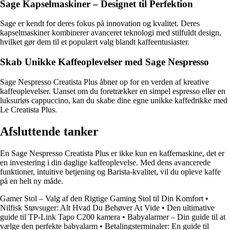
Sage Kapselmaskiner – Designet til Perfektion
Sage er kendt for deres fokus på innovation og kvalitet. Deres
kapselmaskiner kombinerer avanceret teknologi med stilfuldt design,
hvilket gør dem til et populært valg blandt kaffeentusiaster.
Skab Unikke Kaffeoplevelser med Sage Nespresso
Sage Nespresso Creatista Plus åbner op for en verden af kreative
kaffeoplevelser. Uanset om du foretrækker en simpel espresso eller en
luksuriøs cappuccino, kan du skabe dine egne unikke kaffedrikke med
Le Creatista Plus.
Afsluttende tanker
En Sage Nespresso Creatista Plus er ikke kun en kaffemaskine, det er
en investering i din daglige kaffeoplevelse. Med dens avancerede
funktioner, intuitive betjening og Barista-kvalitet, vil du opleve kaffe
på en helt ny måde.
Gamer Stol – Valg af den Rigtige Gaming Stol til Din Komfort
•
Nilfisk Støvsuger: Alt Hvad Du Behøver At Vide
•
Den ultimative
guide til TP-Link Tapo C200 kamera
•
Babyalarmer – Din guide til at
vælge den perfekte babyalarm
•
Betalingsterminaler: En guide til