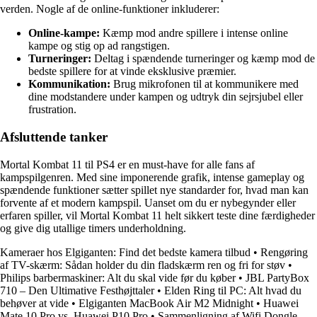
verden. Nogle af de online-funktioner inkluderer:
Online-kampe:
Kæmp mod andre spillere i intense online
kampe og stig op ad rangstigen.
Turneringer:
Deltag i spændende turneringer og kæmp mod de
bedste spillere for at vinde eksklusive præmier.
Kommunikation:
Brug mikrofonen til at kommunikere med
dine modstandere under kampen og udtryk din sejrsjubel eller
frustration.
Afsluttende tanker
Mortal Kombat 11 til PS4 er en must-have for alle fans af
kampspilgenren. Med sine imponerende grafik, intense gameplay og
spændende funktioner sætter spillet nye standarder for, hvad man kan
forvente af et modern kampspil. Uanset om du er nybegynder eller
erfaren spiller, vil Mortal Kombat 11 helt sikkert teste dine færdigheder
og give dig utallige timers underholdning.
Kameraer hos Elgiganten: Find det bedste kamera tilbud
•
Rengøring
af TV-skærm: Sådan holder du din fladskærm ren og fri for støv
•
Philips barbermaskiner: Alt du skal vide før du køber
•
JBL PartyBox
710 – Den Ultimative Festhøjttaler
•
Elden Ring til PC: Alt hvad du
behøver at vide
•
Elgiganten MacBook Air M2 Midnight
•
Huawei
Mate 10 Pro vs. Huawei P10 Pro
•
Sammenligning af Wifi Dongle,