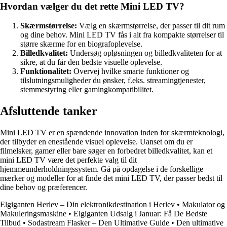
Hvordan vælger du det rette Mini LED TV?
Skærmstørrelse:
Vælg en skærmstørrelse, der passer til dit rum
og dine behov. Mini LED TV fås i alt fra kompakte størrelser til
større skærme for en biografoplevelse.
Billedkvalitet:
Undersøg opløsningen og billedkvaliteten for at
sikre, at du får den bedste visuelle oplevelse.
Funktionalitet:
Overvej hvilke smarte funktioner og
tilslutningsmuligheder du ønsker, f.eks. streamingtjenester,
stemmestyring eller gamingkompatibilitet.
Afsluttende tanker
Mini LED TV er en spændende innovation inden for skærmteknologi,
der tilbyder en enestående visuel oplevelse. Uanset om du er
filmelsker, gamer eller bare søger en forbedret billedkvalitet, kan et
mini LED TV være det perfekte valg til dit
hjemmeunderholdningssystem. Gå på opdagelse i de forskellige
mærker og modeller for at finde det mini LED TV, der passer bedst til
dine behov og præferencer.
Elgiganten Herlev – Din elektronikdestination i Herlev
•
Makulator og
Makuleringsmaskine
•
Elgiganten Udsalg i Januar: Få De Bedste
Tilbud
•
Sodastream Flasker – Den Ultimative Guide
•
Den ultimative