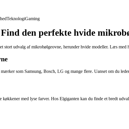
hed
Teknologi
Gaming
 Find den perfekte hvide mikrob
t stort udvalg af mikrobølgeovne, herunder hvide modeller. Læs med her
vne
te mærker som Samsung, Bosch, LG og mange flere. Uanset om du leder 
ste køkkener med lyse farver. Hos Elgiganten kan du finde et bredt udval