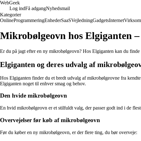
Web
Geek
Log ind
Få adgang
Nyhedsmail
Kategorier
Online
Programmering
Enheder
SaaS
Vejledning
Gadgets
Internet
Virksom
Mikrobølgeovn hos Elgiganten –
Er du på jagt efter en ny mikrobølgeovn? Hos Elgiganten kan du finde e
Elgiganten og deres udvalg af mikrobølgeo
Hos Elgiganten finder du et bredt udvalg af mikrobølgeovne fra kend
Elgiganten noget til enhver smag og behov.
Den hvide mikrobølgeovn
En hvid mikrobølgeovn er et stilfuldt valg, der passer godt ind i de fle
Overvejelser før køb af mikrobølgeovn
Før du køber en ny mikrobølgeovn, er der flere ting, du bør overveje: