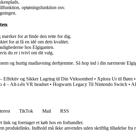
økkenplads.
illfunktion, optøningsfunktion osv.
egningen.
ten
mærker for at finde den rette for dig.
et for at få en idé om dets kvalitet.
ulighederne hos Elgiganten.
vis du er i tvivl om dit valg.
nem og hurtig madlavning derhjemme. Så hop ind i din nærmeste Elgigan
– Effektiv og Sikker Lagring til Din Virksomhed
•
Xplora Ur til Børn
o 4 – Alt-i-én VR headset
•
Hogwarts Legacy Til Nintendo Switch
•
Al
terest
TikTok
Mail
RSS
t link og foretager et køb hos en forhandler.
m produktlinks. Indhold må ikke anvendes uden skriftlig tilladelse fra r