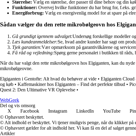
Størrelse:
Vælg en størrelse, der passer til dine behov og din k
Funktioner:
Overvej hvilke funktioner du har brug for, f.eks. gr
Energiforbrug:
Vælg en energivenlig model for at spare på elr
Sådan vælger du den rette mikrobølgeovn hos Elgigan
Gå grundigt igennem udvalget:
Undersøg forskellige modeller og 
Læs kundeanmeldelser:
Se, hvad andre kunder har sagt om produkt
Tjek garantien:
Vær opmærksom på garantivilkårene og servicem
Få råd og vejledning:
Spørg gerne personalet i butikken til råds, h
Når du har valgt den rette mikrobølgeovn hos Elgiganten, kan du nyde 
mikrobølgeovne.
Elgiganten i Gentofte: Alt hvad du behøver at vide
•
Elgiganten Cloud 
og køb
•
Kaffemaskiner hos Elgiganten – Find det perfekte tilbud
•
Pic
Quest 2: Den Ultimative VR Oplevelse
•
Web
Geek
Del og vis omsorg
X
Facebook
Instagram
LinkedIn
YouTube
Pin
© Ophavsret beskyttet.
© Alt indhold er beskyttet. Vi tjener muligvis penge, når du klikker på e
© Ophavsret gælder for alt indhold her. Vi kan få en del af salget genne
Artikler