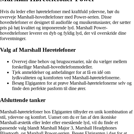
Hvis du leder efter høretelefoner med kraftfuld ydeevne, bør du
overveje Marshall-hovedtelefoner med Power-serien. Disse
hovedtelefoner er designet til audiofile og musikentusiaster, der sætter
pris på høj kvalitet og imponerende lyd. Marshall Power-
hovedtelefoner leverer en dyb og fyldig lyd, der vil overskride dine
forventninger.
Valg af Marshall Høretelefoner
Overvej dine behov og brugsscenarier, når du vælger mellem
forskellige Marshall-hovedtelefonmodeller.
Tjek anmeldelser og anbefalinger for at få en idé om
lydkvaliteten og komforten ved Marshall-høretelefonerne.
Besøg Elgiganten for at prøve Marshall-høretelefonerne selv og
finde den perfekte pasform til dine ører.
Afsluttende tanker
Marshall-høretelefoner hos Elgiganten tilbyder en unik kombination af
stil, ydeevne og komfort. Uanset om du er fan af den ikoniske
Marshall-æstetik eller leder efter enestående lyd, vil du finde et
passende valg blandt Marshall Major 3, Marshall Headphones
Bluetooth, og Marshall Power-serien. Besøg Elgiganten i dag for at