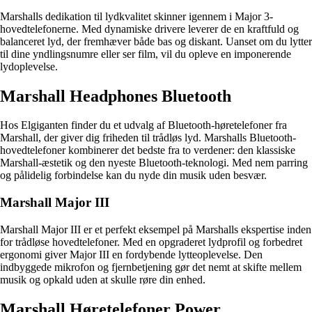
Marshalls dedikation til lydkvalitet skinner igennem i Major 3-
hovedtelefonerne. Med dynamiske drivere leverer de en kraftfuld og
balanceret lyd, der fremhæver både bas og diskant. Uanset om du lytter
til dine yndlingsnumre eller ser film, vil du opleve en imponerende
lydoplevelse.
Marshall Headphones Bluetooth
Hos Elgiganten finder du et udvalg af Bluetooth-høretelefoner fra
Marshall, der giver dig friheden til trådløs lyd. Marshalls Bluetooth-
hovedtelefoner kombinerer det bedste fra to verdener: den klassiske
Marshall-æstetik og den nyeste Bluetooth-teknologi. Med nem parring
og pålidelig forbindelse kan du nyde din musik uden besvær.
Marshall Major III
Marshall Major III er et perfekt eksempel på Marshalls ekspertise inden
for trådløse hovedtelefoner. Med en opgraderet lydprofil og forbedret
ergonomi giver Major III en fordybende lytteoplevelse. Den
indbyggede mikrofon og fjernbetjening gør det nemt at skifte mellem
musik og opkald uden at skulle røre din enhed.
Marshall Høretelefoner Power