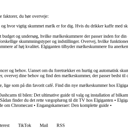
 faktorer, du bør overveje:
g hvor vigtig skummet mælk er for dig. Hvis du drikker kaffe med skum
it budget og undersøg, hvilke mælkeskummere der passer inden for din
kellige skummningstyper og indstillinger. Overvej, hvilke funktioner d
mere af høj kvalitet. Elgiganten tilbyder mælkeskummere fra anerken
encer og behov. Uanset om du foretrækker en hurtig og automatisk sku
 overvej dine behov og find den mælkeskummer, der passer bedst til d
 lige som på din favorit café. Find din nye mælkeskummer hos Elgigan
Dashcams til bilen: Det ultimative guide til valg og installation af bilka
ådan finder du det rette vægophæng til dit TV hos Elgiganten
•
Elgiga
ide om Chromecast
•
Engangskameraer: Den komplette guide
•
terest
TikTok
Mail
RSS