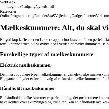
Web
Geek
Log ind
Få adgang
Nyhedsmail
Kategorier
Online
Programmering
Enheder
SaaS
Vejledning
Gadgets
Internet
Virksom
Mælkeskummere: Alt, du skal v
En god kop kaffe eller en lækker cappuccino kræver ofte en perfekt s
rette. I denne artikel vil vi dykke ned i verden af mælkeskummere, se p
Forskellige typer af mælkeskummere
Elektrisk mælkeskummer
Den mest populære type mælkeskummer er den elektriske mælkeskummer
Elgiganten tilbyder et bredt udvalg af elektriske mælkeskummere i fors
Håndholdt mælkeskummer
En håndholdt mælkeskummer er perfekt til dig, der ønsker mere kontr
have kontrol over skumningen og teksturen, kan en håndholdt mælkesku