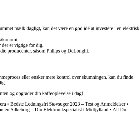
met mælk dagligt, kan det være en god idé at investere i en elektrisk
 økonomi.
er er vigtige for dig.
dte producenter, såsom Philips og DeLonghi.
mmeproces eller ønsker mere kontrol over skumningen, kan du finde
ig.
ten og opgrader din kaffeoplevelse i dag!
mera
•
Bedste Ledningsfri Støvsuger 2023 – Test og Anmeldelser
•
nten Silkeborg – Din Elektronikspecialist i Midtjylland
•
Alt Du