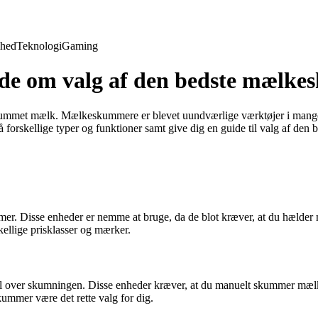
hed
Teknologi
Gaming
ide om valg af den bedste mælk
kummet mælk. Mælkeskummere er blevet uundværlige værktøjer i mange hj
å forskellige typer og funktioner samt give dig en guide til valg af de
. Disse enheder er nemme at bruge, da de blot kræver, at du hælder 
kellige prisklasser og mærker.
ol over skumningen. Disse enheder kræver, at du manuelt skummer mæl
mmer være det rette valg for dig.