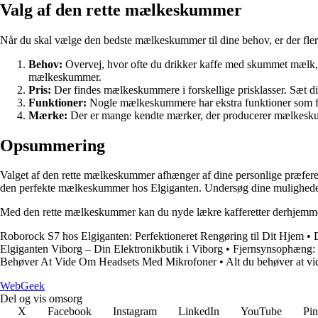
Valg af den rette mælkeskummer
Når du skal vælge den bedste mælkeskummer til dine behov, er der flere
Behov:
Overvej, hvor ofte du drikker kaffe med skummet mælk, o
mælkeskummer.
Pris:
Der findes mælkeskummere i forskellige prisklasser. Sæt d
Funktioner:
Nogle mælkeskummere har ekstra funktioner som fors
Mærke:
Der er mange kendte mærker, der producerer mælkeskum
Opsummering
Valget af den rette mælkeskummer afhænger af dine personlige præfer
den perfekte mælkeskummer hos Elgiganten. Undersøg dine muligheder,
Med den rette mælkeskummer kan du nyde lækre kafferetter derhjemme,
Roborock S7 hos Elgiganten: Perfektioneret Rengøring til Dit Hjem
•
Elgiganten Viborg – Din Elektronikbutik i Viborg
•
Fjernsynsophæng: S
Behøver At Vide Om Headsets Med Mikrofoner
•
Alt du behøver at v
Web
Geek
Del og vis omsorg
X
Facebook
Instagram
LinkedIn
YouTube
Pin