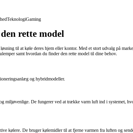
hed
Teknologi
Gaming
 den rette model
v løsning til at køle deres hjem eller kontor. Med et stort udvalg på mar
g ulemper samt hvordan du finder den rette model til dine behov.
ditioneringsanlæg og hybridmodeller.
g miljøvenlige. De fungerer ved at trække varm luft ind i systemet, hv
ve kølere. De bruger kølemidler til at fjerne varmen fra luften og send