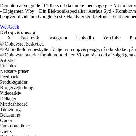
Den ultimative guide til 2 liters drikkedunke med sugerør
•
Alt du bør 
•
Elgiganten Viby – Din Elektronikspecialist i Aarhus Syd
•
Kombiovne:
behøver at vide om Google Nest
•
Håndværker Telefoner: Find den bed
Web
Geek
Del og vis omsorg
X
Facebook
Instagram
LinkedIn
YouTube
Pin
© Ophavsret beskyttet.
© Alt indhold er beskyttet. Vi tjener muligvis penge, når du klikker på e
© Ophavsret gælder for alt indhold her. Vi kan få en del af salget genne
Artikler
Freebies
Nedsatte priser
Feedback
Produktguides
Brugervejledning
Videoarkiv
Deltager
Mit dashboard
Tilmelding
Belastning
Goder
Funktionaliteter
Kreds