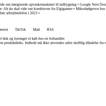
vide om integrerede opvaskemaskiner til indbygning
•
Google Nest Door
 Alt du skal vide om kombiovne fra Elgiganten
•
Mikrobølgeovn hos 
ste arbejdstelefon i 2023
•
terest
TikTok
Mail
RSS
t link og foretager et køb hos en forhandler.
m produktlinks. Indhold må ikke anvendes uden skriftlig tilladelse fra r