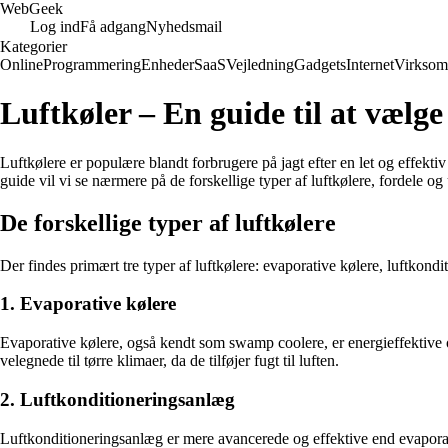
Web
Geek
Log ind
Få adgang
Nyhedsmail
Kategorier
Online
Programmering
Enheder
SaaS
Vejledning
Gadgets
Internet
Virksom
Luftkøler – En guide til at vælge
Luftkølere er populære blandt forbrugere på jagt efter en let og effekti
guide vil vi se nærmere på de forskellige typer af luftkølere, fordele o
De forskellige typer af luftkølere
Der findes primært tre typer af luftkølere: evaporative kølere, luftkon
1. Evaporative kølere
Evaporative kølere, også kendt som swamp coolere, er energieffektive o
velegnede til tørre klimaer, da de tilføjer fugt til luften.
2. Luftkonditioneringsanlæg
Luftkonditioneringsanlæg er mere avancerede og effektive end evaporati