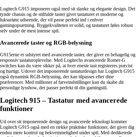
Logitech G915 imponerer også med sit slanke og elegante design. Det
tynde chassis og de stilfulde taster giver tastaturet et moderne og
luksuriøst udseende, der vil passe perfekt ind i enhver
gamingopsætning. Byggekvaliteten er solid, og tastaturet føles robust
selv under de mest intense spil.
Avancerede taster og RGB-belysning
G915erne er udstyret med avancerede taster, der giver en behagelig og
responsiv tastaturoplevelse. Med Logitechs avancerede Romer-G
switches kan du være sikker på, at hver eneste tast registreres præcist
og hurtigt. Udover det imponerende tastaturdesign har Logitech G915
også dynamisk RGB-belysning, der kan tilpasses efter dine
præferencer. Med millioner af farveindstillinger kan du skabe dit
personlige lysshow, der passer perfekt til din gamingstil.
Logitech 915 – Tastatur med avancerede
funktioner
Ud over sit imponerende design og avancerede teknologi kommer
Logitech G915 også med en række praktiske funktioner, der giver dig
endnu mere kontrol og bekvemmelighed under spil. Med dedikerede