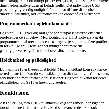
medieknapper kan du hurtigt justere lydstyrken, skifte sange eller styre
dine medieafspillere uden at forlade spillet. Det indbyggede USB-
passthrough giver dig mulighed for nemt at tilslutte dine enheder
direkte til tastaturet, hvilket reducerer kablerodet på dit skrivebord.
Programmerbar nøglefunktionalitet
Logitech G915 giver dig mulighed for at tilpasse tasterne efter dine
præferencer og spilbehov. Med Logitechs G HUB-software kan du
programmere makroer, tilpasse tastaturgenveje og oprette flere profiler
til forskellige spil. Dette gør det muligt at optimere din
gamingoplevelse og få en fordel over dine modstandere.
Holdbarhed og pålidelighed
Logitech G915 er bygget til at holde. Med et holdbart konstruktion og
testede materialer kan du være sikker på, at dit tastatur vil stå distancen,
selv under de mest intensive spilsessioner. Logitech er kendt for deres
pålidelighed, og G915 er ingen undtagelse.
Konklusion
Alt i alt er Logitech G915 et fantastisk valg for gamere, der søger en
top-of-the-line tastaturoplevelse. Med sin avancerede teknologi,