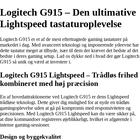
Logitech G915 – Den ultimative
Lightspeed tastaturoplevelse
Logitech G915 er et af de mest eftertragtede gaming tastaturer på
markedet i dag. Med avanceret teknologi og imponerende ydeevne har
dette tastatur meget at tilbyde, især til dem der kræver det bedste af det
bedste i deres gaming setup. Lad os dykke ned i hvad der gør Logitech
G915 så unik og værd at investere i.
Logitech G915 Lightspeed – Trådløs frihed
kombineret med høj præcision
En af hovedattraktionerne ved Logitech G915 er dens Lightspeed
trådløse teknologi. Dette giver dig mulighed for at nyde en trådløs
gamingoplevelse uden at gå på kompromis med responsiviteten og
præcisionen. Med Logitech G915 Lightspeed kan du være sikker på,
at dine kommandoer registreres øjeblikkeligt, hvilket er afgørende i
intense gaming-sessioner.
Design og byggekvalitet