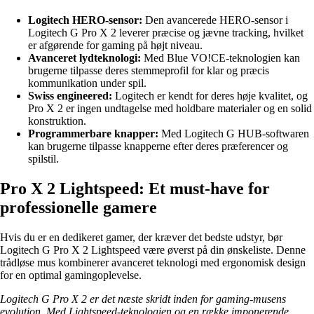
Logitech HERO-sensor:
Den avancerede HERO-sensor i
Logitech G Pro X 2 leverer præcise og jævne tracking, hvilket
er afgørende for gaming på højt niveau.
Avanceret lydteknologi:
Med Blue VO!CE-teknologien kan
brugerne tilpasse deres stemmeprofil for klar og præcis
kommunikation under spil.
Swiss engineered:
Logitech er kendt for deres høje kvalitet, og
Pro X 2 er ingen undtagelse med holdbare materialer og en solid
konstruktion.
Programmerbare knapper:
Med Logitech G HUB-softwaren
kan brugerne tilpasse knapperne efter deres præferencer og
spilstil.
Pro X 2 Lightspeed: Et must-have for
professionelle gamere
Hvis du er en dedikeret gamer, der kræver det bedste udstyr, bør
Logitech G Pro X 2 Lightspeed være øverst på din ønskeliste. Denne
trådløse mus kombinerer avanceret teknologi med ergonomisk design
for en optimal gamingoplevelse.
Logitech G Pro X 2 er det næste skridt inden for gaming-musens
evolution. Med Lightspeed-teknologien og en række imponerende