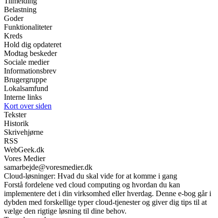
Tilmelding
Belastning
Goder
Funktionaliteter
Kreds
Hold dig opdateret
Modtag beskeder
Sociale medier
Informationsbrev
Brugergruppe
Lokalsamfund
Interne links
Kort over siden
Tekster
Historik
Skrivehjørne
RSS
WebGeek.dk
Vores Medier
samarbejde@voresmedier.dk
Cloud-løsninger: Hvad du skal vide for at komme i gang
Forstå fordelene ved cloud computing og hvordan du kan
implementere det i din virksomhed eller hverdag. Denne e-bog går i
dybden med forskellige typer cloud-tjenester og giver dig tips til at
vælge den rigtige løsning til dine behov.