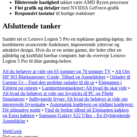
Blisterende hastighed
takket være AMD Ryzen-processor
Flot grafik og detaljer
med NVIDIA GeForce-grafik
Responsivt tastatur
til hurtige reaktioner
Afsluttende tanker
Samlet set er Lenovo Legion 5 Pro en topklasse gaming-laptop, der
kombinerer avancerede funktioner, imponerende ydeevne og
attraktivt design. Hvis du er en seriøs gamer, der leder efter en
pålidelig og kraftfuld bærbar computer, bør du overveje Lenovo
Legion 5 Pro til dine gaming-behov.
Alt du behøver at vide om 65 tommer og 70 tommer TV
•
Alt Om
HP 303 Blækpatroner: Guide, Tilbud og Anmeldelser
•
Oplader til
Garmin Ur – Find den perfekte oplader til dit ur
•
Elgiganten i
Esbjerg og omegn
•
Lamineringsmaskiner: Alt hvad du skal vide
•
Alt hvad du behøver at vide om Joysticks til PC og Flight
Simulatorer
•
Indbyggede fryser: Alt hvad du behøver at vide om
integrerede fryseskabe
•
Automatisk krøllejern og trådløst krøllejern:
Dit ultimative guide
•
Find de bedste tilbud på Elgiganten køkken
og Epoq køkken
•
Samsung Galaxy S22 Ultra – En Dybdegående
Anmeldelse
•
Web
Geek
Del og vis omsorg