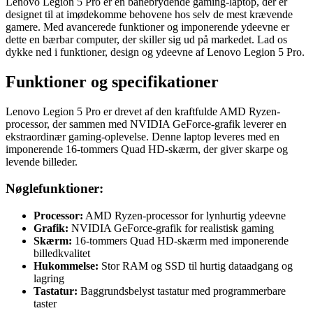
Lenovo Legion 5 Pro er en banebrydende gaming-laptop, der er
designet til at imødekomme behovene hos selv de mest krævende
gamere. Med avancerede funktioner og imponerende ydeevne er
dette en bærbar computer, der skiller sig ud på markedet. Lad os
dykke ned i funktioner, design og ydeevne af Lenovo Legion 5 Pro.
Funktioner og specifikationer
Lenovo Legion 5 Pro er drevet af den kraftfulde AMD Ryzen-
processor, der sammen med NVIDIA GeForce-grafik leverer en
ekstraordinær gaming-oplevelse. Denne laptop leveres med en
imponerende 16-tommers Quad HD-skærm, der giver skarpe og
levende billeder.
Nøglefunktioner:
Processor:
AMD Ryzen-processor for lynhurtig ydeevne
Grafik:
NVIDIA GeForce-grafik for realistisk gaming
Skærm:
16-tommers Quad HD-skærm med imponerende
billedkvalitet
Hukommelse:
Stor RAM og SSD til hurtig dataadgang og
lagring
Tastatur:
Baggrundsbelyst tastatur med programmerbare
taster