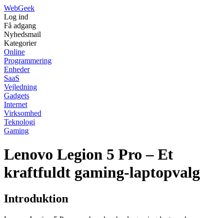
Web
Geek
Log ind
Få adgang
Nyhedsmail
Kategorier
Online
Programmering
Enheder
SaaS
Vejledning
Gadgets
Internet
Virksomhed
Teknologi
Gaming
Lenovo Legion 5 Pro – Et
kraftfuldt gaming-laptopvalg
Introduktion