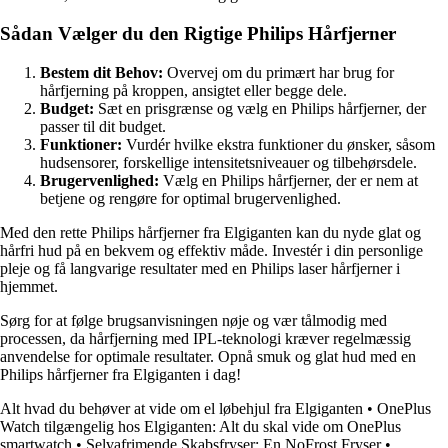
Sådan Vælger du den Rigtige Philips Hårfjerner
Bestem dit Behov:
Overvej om du primært har brug for
hårfjerning på kroppen, ansigtet eller begge dele.
Budget:
Sæt en prisgrænse og vælg en Philips hårfjerner, der
passer til dit budget.
Funktioner:
Vurdér hvilke ekstra funktioner du ønsker, såsom
hudsensorer, forskellige intensitetsniveauer og tilbehørsdele.
Brugervenlighed:
Vælg en Philips hårfjerner, der er nem at
betjene og rengøre for optimal brugervenlighed.
Med den rette Philips hårfjerner fra Elgiganten kan du nyde glat og
hårfri hud på en bekvem og effektiv måde. Investér i din personlige
pleje og få langvarige resultater med en Philips laser hårfjerner i
hjemmet.
Sørg for at følge brugsanvisningen nøje og vær tålmodig med
processen, da hårfjerning med IPL-teknologi kræver regelmæssig
anvendelse for optimale resultater. Opnå smuk og glat hud med en
Philips hårfjerner fra Elgiganten i dag!
Alt hvad du behøver at vide om el løbehjul fra Elgiganten
•
OnePlus
Watch tilgængelig hos Elgiganten: Alt du skal vide om OnePlus
smartwatch
•
Selvafrimende Skabsfryser: En NoFrost Fryser
•