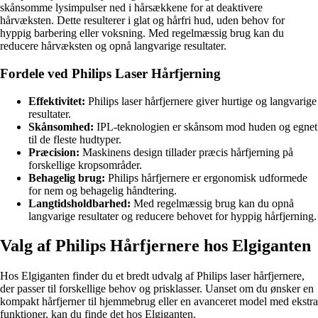
skånsomme lysimpulser ned i hårsækkene for at deaktivere
hårvæksten. Dette resulterer i glat og hårfri hud, uden behov for
hyppig barbering eller voksning. Med regelmæssig brug kan du
reducere hårvæksten og opnå langvarige resultater.
Fordele ved Philips Laser Hårfjerning
Effektivitet:
Philips laser hårfjernere giver hurtige og langvarige
resultater.
Skånsomhed:
IPL-teknologien er skånsom mod huden og egnet
til de fleste hudtyper.
Præcision:
Maskinens design tillader præcis hårfjerning på
forskellige kropsområder.
Behagelig brug:
Philips hårfjernere er ergonomisk udformede
for nem og behagelig håndtering.
Langtidsholdbarhed:
Med regelmæssig brug kan du opnå
langvarige resultater og reducere behovet for hyppig hårfjerning.
Valg af Philips Hårfjernere hos Elgiganten
Hos Elgiganten finder du et bredt udvalg af Philips laser hårfjernere,
der passer til forskellige behov og prisklasser. Uanset om du ønsker en
kompakt hårfjerner til hjemmebrug eller en avanceret model med ekstra
funktioner, kan du finde det hos Elgiganten.