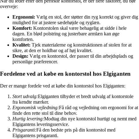
Når du leder efter den perfekte kontorstol, er der flere faktorer, du bør
overveje:
Ergonomi:
Vælg en stol, der støtter din ryg korrekt og giver dig
mulighed for at justere sædehøjde og ryglæn.
Komfort:
Kontorstolen skal være behagelig at sidde i hele
dagen. En blød polstring og justerbare armlæn kan øge
komforten.
Kvalitet:
Tjek materialerne og konstruktionen af stolen for at
sikre, at den er holdbar og af høj kvalitet.
Design:
Vælg en kontorstol, der passer til din arbejdsplads og
personlige præferencer.
Fordelene ved at købe en kontorstol hos Elgiganten
Der er mange fordele ved at købe din kontorstol hos Elgiganten:
Stort udvalg:
Elgiganten tilbyder et bredt udvalg af kontorstole
fra kendte mærker.
Ergonomisk vejledning:
Få råd og vejledning om ergonomi for at
finde den rette stol til dine behov.
Hurtig levering:
Modtag din nye kontorstol hurtigt og nemt med
Elgigantens leveringsservice.
Prisgaranti:
Få den bedste pris på din kontorstol med
Elgigantens prisgaranti.