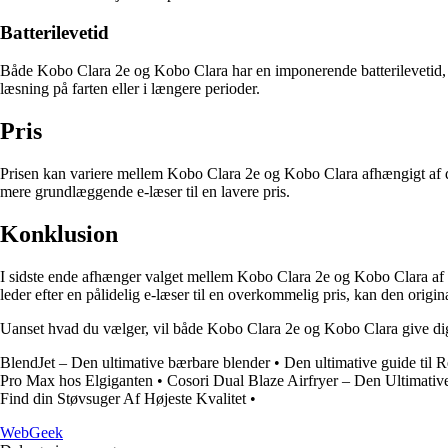
Batterilevetid
Både Kobo Clara 2e og Kobo Clara har en imponerende batterilevetid, d
læsning på farten eller i længere perioder.
Pris
Prisen kan variere mellem Kobo Clara 2e og Kobo Clara afhængigt af di
mere grundlæggende e-læser til en lavere pris.
Konklusion
I sidste ende afhænger valget mellem Kobo Clara 2e og Kobo Clara af d
leder efter en pålidelig e-læser til en overkommelig pris, kan den origin
Uanset hvad du vælger, vil både Kobo Clara 2e og Kobo Clara give dig 
BlendJet – Den ultimative bærbare blender
•
Den ultimative guide til 
Pro Max hos Elgiganten
•
Cosori Dual Blaze Airfryer – Den Ultimativ
Find din Støvsuger Af Højeste Kvalitet
•
Web
Geek