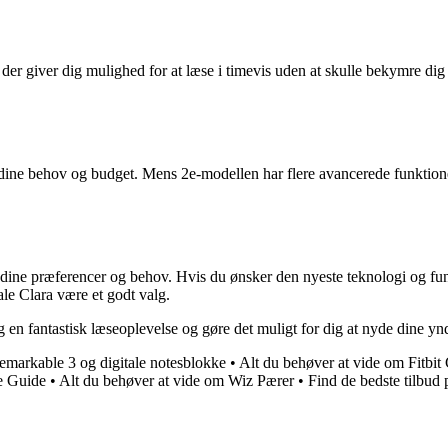
er giver dig mulighed for at læse i timevis uden at skulle bekymre dig
ne behov og budget. Mens 2e-modellen har flere avancerede funktioner,
ine præferencer og behov. Hvis du ønsker den nyeste teknologi og funk
ale Clara være et godt valg.
en fantastisk læseoplevelse og gøre det muligt for dig at nyde dine yn
Remarkable 3 og digitale notesblokke
•
Alt du behøver at vide om Fitbit
e Guide
•
Alt du behøver at vide om Wiz Pærer
•
Find de bedste tilbud