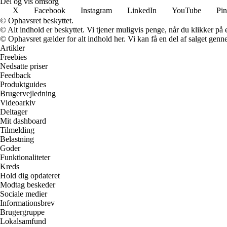
Del og vis omsorg
X
Facebook
Instagram
LinkedIn
YouTube
Pin
© Ophavsret beskyttet.
© Alt indhold er beskyttet. Vi tjener muligvis penge, når du klikker på e
© Ophavsret gælder for alt indhold her. Vi kan få en del af salget genne
Artikler
Freebies
Nedsatte priser
Feedback
Produktguides
Brugervejledning
Videoarkiv
Deltager
Mit dashboard
Tilmelding
Belastning
Goder
Funktionaliteter
Kreds
Hold dig opdateret
Modtag beskeder
Sociale medier
Informationsbrev
Brugergruppe
Lokalsamfund