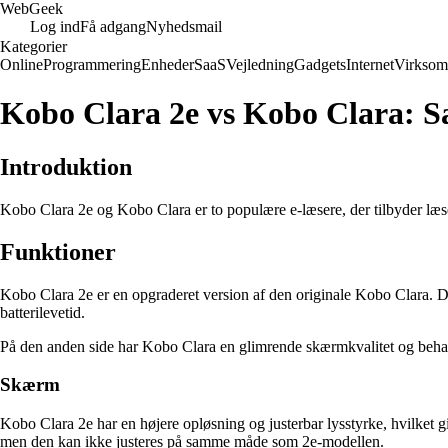
Web
Geek
Log ind
Få adgang
Nyhedsmail
Kategorier
Online
Programmering
Enheder
SaaS
Vejledning
Gadgets
Internet
Virksom
Kobo Clara 2e vs Kobo Clara: 
Introduktion
Kobo Clara 2e og Kobo Clara er to populære e-læsere, der tilbyder læse
Funktioner
Kobo Clara 2e er en opgraderet version af den originale Kobo Clara. 
batterilevetid.
På den anden side har Kobo Clara en glimrende skærmkvalitet og behagel
Skærm
Kobo Clara 2e har en højere opløsning og justerbar lysstyrke, hvilket 
men den kan ikke justeres på samme måde som 2e-modellen.