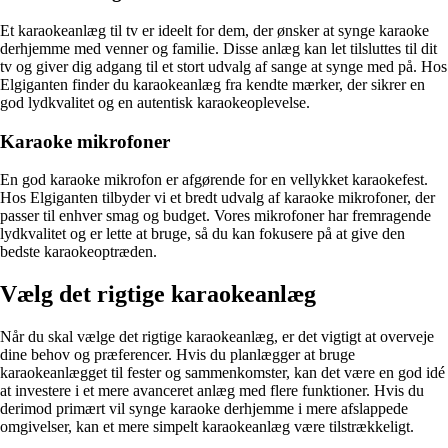
Et karaokeanlæg til tv er ideelt for dem, der ønsker at synge karaoke
derhjemme med venner og familie. Disse anlæg kan let tilsluttes til dit
tv og giver dig adgang til et stort udvalg af sange at synge med på. Hos
Elgiganten finder du karaokeanlæg fra kendte mærker, der sikrer en
god lydkvalitet og en autentisk karaokeoplevelse.
Karaoke mikrofoner
En god karaoke mikrofon er afgørende for en vellykket karaokefest.
Hos Elgiganten tilbyder vi et bredt udvalg af karaoke mikrofoner, der
passer til enhver smag og budget. Vores mikrofoner har fremragende
lydkvalitet og er lette at bruge, så du kan fokusere på at give den
bedste karaokeoptræden.
Vælg det rigtige karaokeanlæg
Når du skal vælge det rigtige karaokeanlæg, er det vigtigt at overveje
dine behov og præferencer. Hvis du planlægger at bruge
karaokeanlægget til fester og sammenkomster, kan det være en god idé
at investere i et mere avanceret anlæg med flere funktioner. Hvis du
derimod primært vil synge karaoke derhjemme i mere afslappede
omgivelser, kan et mere simpelt karaokeanlæg være tilstrækkeligt.