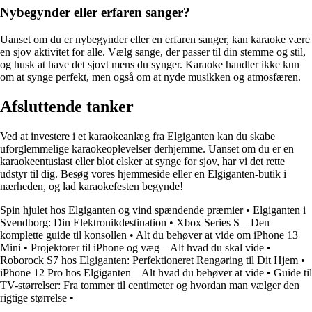
Nybegynder eller erfaren sanger?
Uanset om du er nybegynder eller en erfaren sanger, kan karaoke være
en sjov aktivitet for alle. Vælg sange, der passer til din stemme og stil,
og husk at have det sjovt mens du synger. Karaoke handler ikke kun
om at synge perfekt, men også om at nyde musikken og atmosfæren.
Afsluttende tanker
Ved at investere i et karaokeanlæg fra Elgiganten kan du skabe
uforglemmelige karaokeoplevelser derhjemme. Uanset om du er en
karaokeentusiast eller blot elsker at synge for sjov, har vi det rette
udstyr til dig. Besøg vores hjemmeside eller en Elgiganten-butik i
nærheden, og lad karaokefesten begynde!
Spin hjulet hos Elgiganten og vind spændende præmier
•
Elgiganten i
Svendborg: Din Elektronikdestination
•
Xbox Series S – Den
komplette guide til konsollen
•
Alt du behøver at vide om iPhone 13
Mini
•
Projektorer til iPhone og væg – Alt hvad du skal vide
•
Roborock S7 hos Elgiganten: Perfektioneret Rengøring til Dit Hjem
•
iPhone 12 Pro hos Elgiganten – Alt hvad du behøver at vide
•
Guide til
TV-størrelser: Fra tommer til centimeter og hvordan man vælger den
rigtige størrelse
•