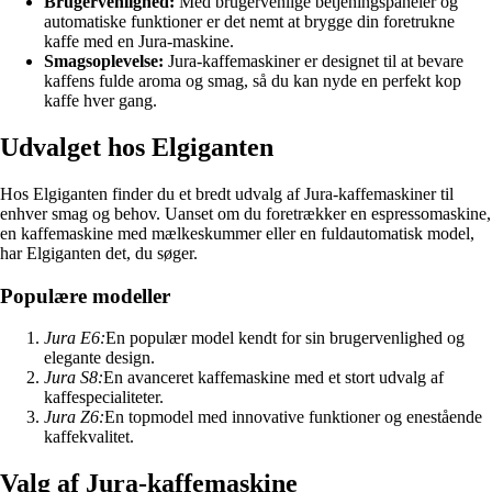
Brugervenlighed:
Med brugervenlige betjeningspaneler og
automatiske funktioner er det nemt at brygge din foretrukne
kaffe med en Jura-maskine.
Smagsoplevelse:
Jura-kaffemaskiner er designet til at bevare
kaffens fulde aroma og smag, så du kan nyde en perfekt kop
kaffe hver gang.
Udvalget hos Elgiganten
Hos Elgiganten finder du et bredt udvalg af Jura-kaffemaskiner til
enhver smag og behov. Uanset om du foretrækker en espressomaskine,
en kaffemaskine med mælkeskummer eller en fuldautomatisk model,
har Elgiganten det, du søger.
Populære modeller
Jura E6:
En populær model kendt for sin brugervenlighed og
elegante design.
Jura S8:
En avanceret kaffemaskine med et stort udvalg af
kaffespecialiteter.
Jura Z6:
En topmodel med innovative funktioner og enestående
kaffekvalitet.
Valg af Jura-kaffemaskine