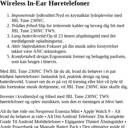
Wireless In-Ear Høretelefoner
Imponerende lydkvalitet:
Nyd en krystalklar lydoplevelse med
JBL Tune 230NC.
Trådløs frihed:
Slip for irriterende kabler og bevæg dig frit med
JBL Tune 230NC TWS.
Lang batterilevetid:
Op til 23 timers afspilningstid med det
medfølgende opladningsetui.
Aktiv Støjreduktion:
Fokuser på din musik uden forstyrrelser
takket være ANC-teknologien.
Komfortabelt design:
Ergonomisk formet og behagelig pasform,
som kan bruges i timevis.
Med JBL Tune 230NC TWS får du alt, hvad du behøver i et par
trådløse høretelefoner: fantastisk lyd, praktisk design og lang
batterilevetid. Uanset om du er på vej til træning eller blot vil lytte til
din foretrukne musik derhjemme, vil JBL Tune 230NC ikke skuffe dig.
Invester i kvalitetslyd og frihed med JBL Tune 230NC TWS
høretelefoner og oplev musikken, som den er meningen at blive hørt.
Alt du bør vide om Nespresso Essenza Mini
•
Apple Watch 9 – Alt
hvad du behøver at vide
•
Alt Om Android Telefoner: Din Komplette
Guide Til Android Mobiltelefoner
•
Elgiganten Thisted Åbningstider
•
Apple Powerbank og Magsafe Batteri Pack
•
Den ultimative guide til