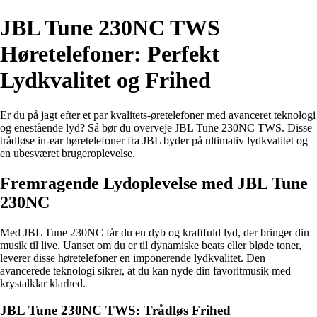
JBL Tune 230NC TWS
Høretelefoner: Perfekt
Lydkvalitet og Frihed
Er du på jagt efter et par kvalitets-øretelefoner med avanceret teknologi
og enestående lyd? Så bør du overveje JBL Tune 230NC TWS. Disse
trådløse in-ear høretelefoner fra JBL byder på ultimativ lydkvalitet og
en ubesværet brugeroplevelse.
Fremragende Lydoplevelse med JBL Tune
230NC
Med JBL Tune 230NC får du en dyb og kraftfuld lyd, der bringer din
musik til live. Uanset om du er til dynamiske beats eller bløde toner,
leverer disse høretelefoner en imponerende lydkvalitet. Den
avancerede teknologi sikrer, at du kan nyde din favoritmusik med
krystalklar klarhed.
JBL Tune 230NC TWS: Trådløs Frihed