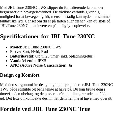
Med JBL Tune 230NC TWS slipper du for irriterende kabler, der
begrænser din bevægelsesfrihed. De trådløse earbuds giver dig
mulighed for at bevæge dig frit, mens du stadig kan nyde den samme
fantastiske lyd. Uanset om du er på farten eller træner, kan du stole på
JBL Tune 230NC til at levere en pålidelig lytteoplevelse.
Specifikationer for JBL Tune 230NC
Model:
JBL Tune 230NC TWS
Farve:
Sort, Hvid, Rød
Batterilevetid:
Op til 23 timer (inkl. opladningsetui)
Vandafvisende:
IPX5
ANC (Active Noise Cancellation):
Ja
Design og Komfort
Med deres ergonomiske design og bløde ørepuder er JBL Tune 230NC
TWS både stilfulde og behagelige at have på. Du kan bruge dem i
timevis uden ubehag, og de passer perfekt til dine ører uden at falde
ud. Det lette og kompakte design gør dem nemme at have med overalt.
Fordele ved JBL Tune 230NC True