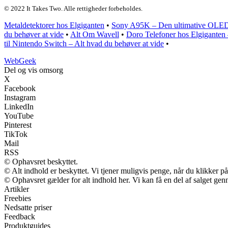
© 2022 It Takes Two. Alle rettigheder forbeholdes.
Metaldetektorer hos Elgiganten
•
Sony A95K – Den ultimative OLED
du behøver at vide
•
Alt Om Wavell
•
Doro Telefoner hos Elgiganten 
til Nintendo Switch – Alt hvad du behøver at vide
•
Web
Geek
Del og vis omsorg
X
Facebook
Instagram
LinkedIn
YouTube
Pinterest
TikTok
Mail
RSS
© Ophavsret beskyttet.
© Alt indhold er beskyttet. Vi tjener muligvis penge, når du klikker på
© Ophavsret gælder for alt indhold her. Vi kan få en del af salget gen
Artikler
Freebies
Nedsatte priser
Feedback
Produktguides