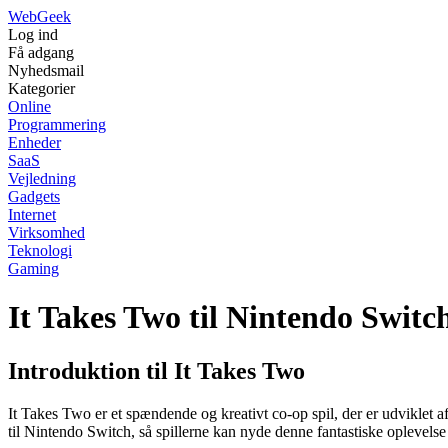
Web
Geek
Log ind
Få adgang
Nyhedsmail
Kategorier
Online
Programmering
Enheder
SaaS
Vejledning
Gadgets
Internet
Virksomhed
Teknologi
Gaming
It Takes Two til Nintendo Switc
Introduktion til It Takes Two
It Takes Two er et spændende og kreativt co-op spil, der er udviklet a
til Nintendo Switch, så spillerne kan nyde denne fantastiske oplevels