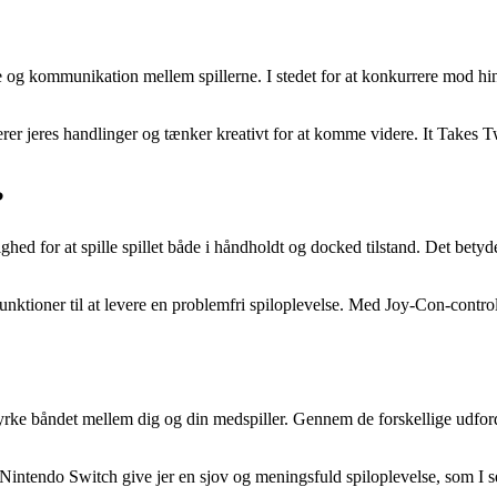
de og kommunikation mellem spillerne. I stedet for at konkurrere mod h
nerer jeres handlinger og tænker kreativt for at komme videre. It Takes 
?
hed for at spille spillet både i håndholdt og docked tilstand. Det betyd
 funktioner til at levere en problemfri spiloplevelse. Med Joy-Con-contr
tyrke båndet mellem dig og din medspiller. Gennem de forskellige udford
 Nintendo Switch give jer en sjov og meningsfuld spiloplevelse, som I s