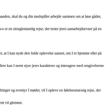
inanden, skal du og din medspiller arbejde sammen om at løse gåder,
Two er en uforglemmelig rejse, der tester jeres samarbejdsevner på en
er, at I kan nyde den fulde oplevelse uanset, om I er hjemme eller på
ollere kan I nemt styre jeres karakterer og interagere med omgivelserne
ringer og eventyr I møder, vil I opleve en følelsesmæssig rejse, der
ent vil glemme.