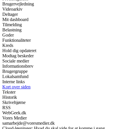
Brugervejledning
Videoarkiv
Deltager
Mit dashboard
Tilmelding
Belastning
Goder
Funktionaliteter
Kreds
Hold dig opdateret
Modtag beskeder
Sociale medier
Informationsbrev
Brugergruppe
Lokalsamfund
Interne links
Kort over siden
Tekster
Historik
Skrivehjørne
RSS
WebGeek.dk
Vores Medier
samarbejde@voresmedier.dk
Cloud-løsninger: Hvad du skal vide for at komme i gang