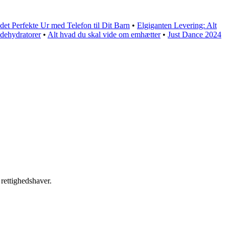
det Perfekte Ur med Telefon til Dit Barn
•
Elgiganten Levering: Alt
 dehydratorer
•
Alt hvad du skal vide om emhætter
•
Just Dance 2024
 rettighedshaver.