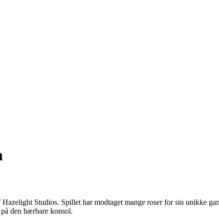
h
f Hazelight Studios. Spillet har modtaget mange roser for sin unikke ga
e på den bærbare konsol.