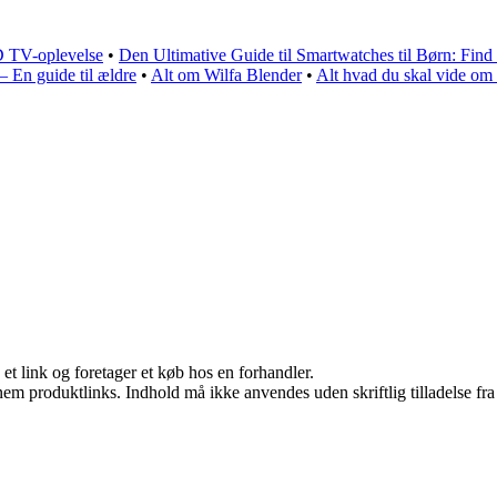
 TV-oplevelse
•
Den Ultimative Guide til Smartwatches til Børn: Find 
– En guide til ældre
•
Alt om Wilfa Blender
•
Alt hvad du skal vide om
 et link og foretager et køb hos en forhandler.
nem produktlinks. Indhold må ikke anvendes uden skriftlig tilladelse fra