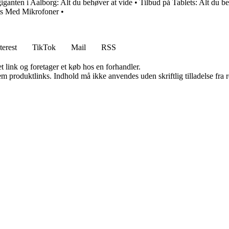
iganten i Aalborg: Alt du behøver at vide
•
Tilbud på Tablets: Alt du b
s Med Mikrofoner
•
terest
TikTok
Mail
RSS
t link og foretager et køb hos en forhandler.
m produktlinks. Indhold må ikke anvendes uden skriftlig tilladelse fra r