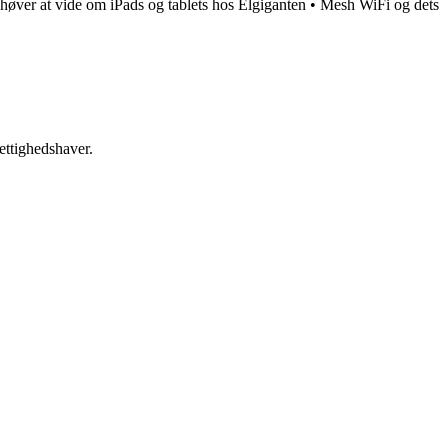
ehøver at vide om iPads og tablets hos Elgiganten
•
Mesh WiFi og dets
ettighedshaver.