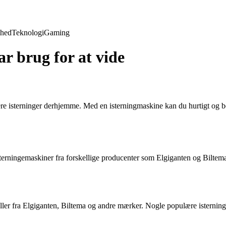
hed
Teknologi
Gaming
r brug for at vide
e isterninger derhjemme. Med en isterningmaskine kan du hurtigt og bekve
sterningemaskiner fra forskellige producenter som Elgiganten og Biltema
eller fra Elgiganten, Biltema og andre mærker. Nogle populære isternin