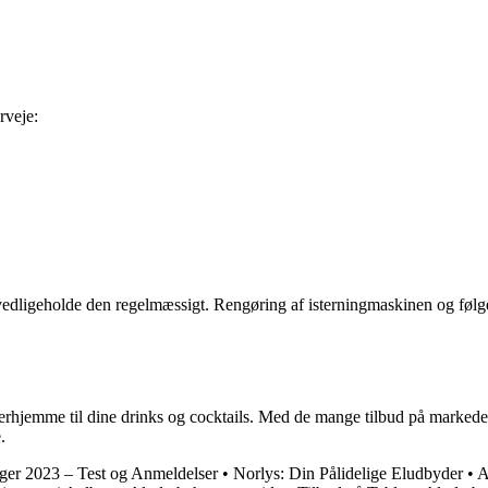
rveje:
 at vedligeholde den regelmæssigt. Rengøring af isterningmaskinen og fø
 derhjemme til dine drinks og cocktails. Med de mange tilbud på markedet
.
ger 2023 – Test og Anmeldelser
•
Norlys: Din Pålidelige Eludbyder
•
A