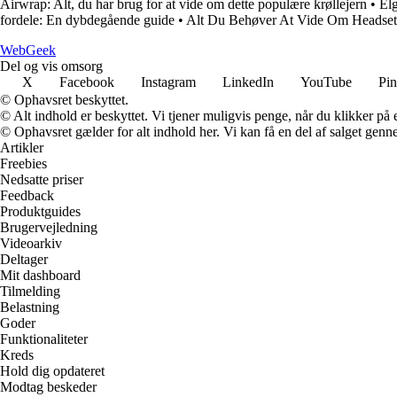
Airwrap: Alt, du har brug for at vide om dette populære krøllejern
•
Elg
fordele: En dybdegående guide
•
Alt Du Behøver At Vide Om Headset
Web
Geek
Del og vis omsorg
X
Facebook
Instagram
LinkedIn
YouTube
Pin
© Ophavsret beskyttet.
© Alt indhold er beskyttet. Vi tjener muligvis penge, når du klikker på e
© Ophavsret gælder for alt indhold her. Vi kan få en del af salget genne
Artikler
Freebies
Nedsatte priser
Feedback
Produktguides
Brugervejledning
Videoarkiv
Deltager
Mit dashboard
Tilmelding
Belastning
Goder
Funktionaliteter
Kreds
Hold dig opdateret
Modtag beskeder