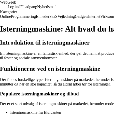
Web
Geek
Log ind
Få adgang
Nyhedsmail
Kategorier
Online
Programmering
Enheder
SaaS
Vejledning
Gadgets
Internet
Virksom
Isterningmaskine: Alt hvad du ha
Introduktion til isterningmaskiner
En isterningmaskine er en fantastisk enhed, der gør det nemt at producer
til fester og sociale sammenkomster.
Funktionerne ved en isterningmaskine
Der findes forskellige typer isterningmaskiner på markedet, herunder i
minutter og har en stor kapacitet, så du aldrig løber tør for isterninger.
Populære isterningmaskiner og tilbud
Der er et stort udvalg af isterningmaskiner på markedet, herunder mod
Isterningmaskine fra Elgiganten