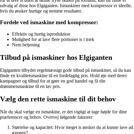
for at lave is uden at skulle fryse skålen på forhånd, kan du finde et
udvalg af disse hos Elgiganten. Ismaskiner med kompressor er ideelle,
hvis du ønsker hurtige og nemme resultater.
Fordele ved ismaskine med kompressor:
Effektiv og hurtig isproduktion
Mulighed for at lave flere portioner is i træk
Nem betjening
Tilbud på ismaskiner hos Elgiganten
Elgiganten tilbyder regelmæssigt gode tilbud på ismaskiner, så du kan
finde en kvalitetsmaskine til en fordelagtig pris. Hold øje med deres
kampagner og tilbud for at gøre en god handel og få din
drømmeismaskine til en lav pris.
Vælg den rette ismaskine til dit behov
Når du skal vælge en ismaskine, er det vigtigt at tage højde for dine
præferencer og behov. Overvej følgende faktorer:
Størrelse og kapacitet: Hvor meget is ønsker du at kunne lave ad
gangen?