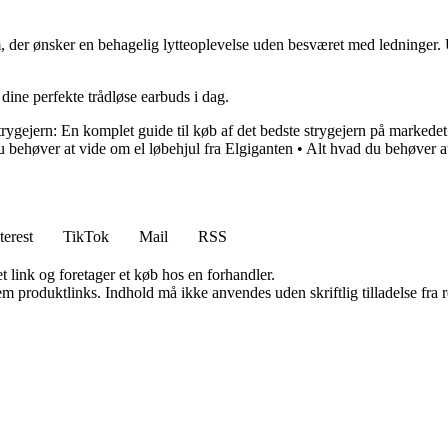
m, der ønsker en behagelig lytteoplevelse uden besværet med ledninger. 
dine perfekte trådløse earbuds i dag.
trygejern: En komplet guide til køb af det bedste strygejern på markedet
u behøver at vide om el løbehjul fra Elgiganten
•
Alt hvad du behøver 
terest
TikTok
Mail
RSS
t link og foretager et køb hos en forhandler.
m produktlinks. Indhold må ikke anvendes uden skriftlig tilladelse fra r