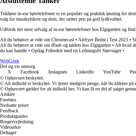
Afsluttende Tanker
Trådløse in-ear høretelefoner er en populær og praktisk løsning for de
valg for musikelskere og dem, der sætter pris på god lydkvalitet.
Udforsk det store udvalg af in-ear høretelefoner hos Elgiganten og find 
Alt du behøver at vide om Chromecast
•
Airfryer Bedst i Test 2023
•
S
Alt du behøver at vide om iPads og tablets hos Elgiganten
•
Alt hvad d
du kan handle
•
Opdag Friheden med en Ledningsfri Støvsuger
•
Web
Geek
Del og vis omsorg
X
Facebook
Instagram
LinkedIn
YouTube
Pin
© Ophavsret beskyttet.
© Alt indhold er beskyttet. Vi tjener muligvis penge, når du klikker på e
© Ophavsret gælder for alt indhold her. Vi kan få en del af salget genne
Artikler
Freebies
Nedsatte priser
Feedback
Produktguides
Brugervejledning
Videoarkiv
Deltager