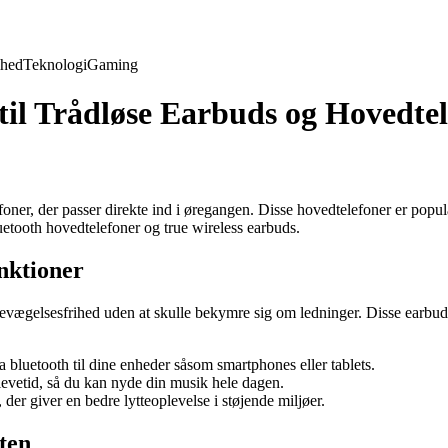
hed
Teknologi
Gaming
til Trådløse Earbuds og Hovedte
efoner, der passer direkte ind i øregangen. Disse hovedtelefoner er pop
luetooth hovedtelefoner og true wireless earbuds.
nktioner
i bevægelsesfrihed uden at skulle bekymre sig om ledninger. Disse earbud
ia bluetooth til dine enheder såsom smartphones eller tablets.
levetid, så du kan nyde din musik hele dagen.
der giver en bedre lytteoplevelse i støjende miljøer.
ten