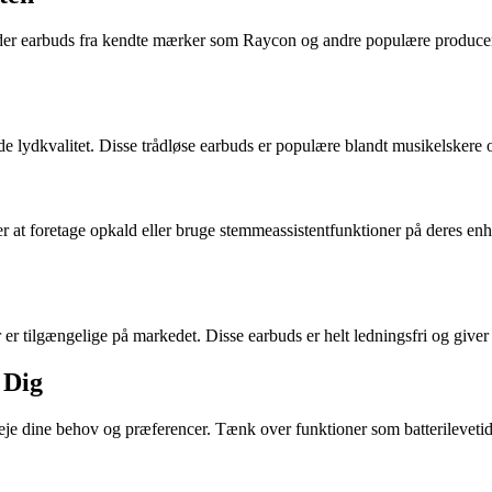
runder earbuds fra kendte mærker som Raycon og andre populære produce
 lydkvalitet. Disse trådløse earbuds er populære blandt musikelskere o
ker at foretage opkald eller bruge stemmeassistentfunktioner på deres e
r tilgængelige på markedet. Disse earbuds er helt ledningsfri og giver di
 Dig
rveje dine behov og præferencer. Tænk over funktioner som batterilevetid