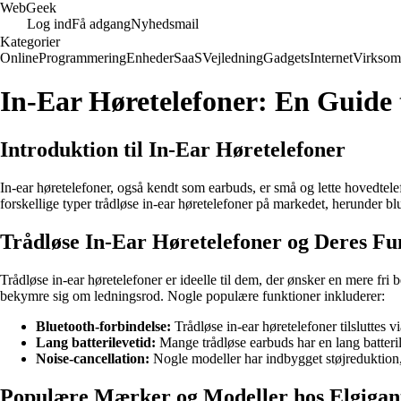
Web
Geek
Log ind
Få adgang
Nyhedsmail
Kategorier
Online
Programmering
Enheder
SaaS
Vejledning
Gadgets
Internet
Virksom
In-Ear Høretelefoner: En Guide 
Introduktion til In-Ear Høretelefoner
In-ear høretelefoner, også kendt som earbuds, er små og lette hovedtel
forskellige typer trådløse in-ear høretelefoner på markedet, herunder b
Trådløse In-Ear Høretelefoner og Deres Fu
Trådløse in-ear høretelefoner er ideelle til dem, der ønsker en mere fr
bekymre sig om ledningsrod. Nogle populære funktioner inkluderer:
Bluetooth-forbindelse:
Trådløse in-ear høretelefoner tilsluttes v
Lang batterilevetid:
Mange trådløse earbuds har en lang batteri
Noise-cancellation:
Nogle modeller har indbygget støjreduktion, 
Populære Mærker og Modeller hos Elgigan