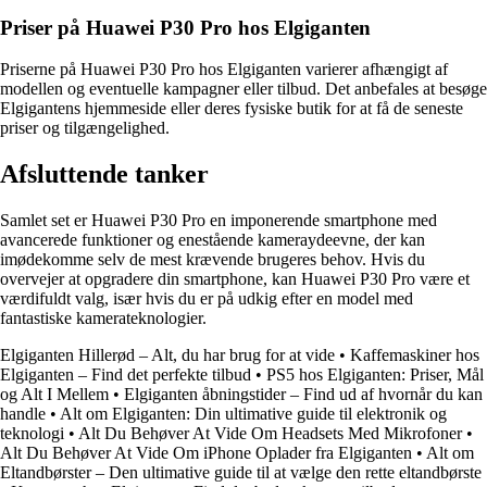
Priser på Huawei P30 Pro hos Elgiganten
Priserne på Huawei P30 Pro hos Elgiganten varierer afhængigt af
modellen og eventuelle kampagner eller tilbud. Det anbefales at besøge
Elgigantens hjemmeside eller deres fysiske butik for at få de seneste
priser og tilgængelighed.
Afsluttende tanker
Samlet set er Huawei P30 Pro en imponerende smartphone med
avancerede funktioner og enestående kameraydeevne, der kan
imødekomme selv de mest krævende brugeres behov. Hvis du
overvejer at opgradere din smartphone, kan Huawei P30 Pro være et
værdifuldt valg, især hvis du er på udkig efter en model med
fantastiske kamerateknologier.
Elgiganten Hillerød – Alt, du har brug for at vide
•
Kaffemaskiner hos
Elgiganten – Find det perfekte tilbud
•
PS5 hos Elgiganten: Priser, Mål
og Alt I Mellem
•
Elgiganten åbningstider – Find ud af hvornår du kan
handle
•
Alt om Elgiganten: Din ultimative guide til elektronik og
teknologi
•
Alt Du Behøver At Vide Om Headsets Med Mikrofoner
•
Alt Du Behøver At Vide Om iPhone Oplader fra Elgiganten
•
Alt om
Eltandbørster – Den ultimative guide til at vælge den rette eltandbørste