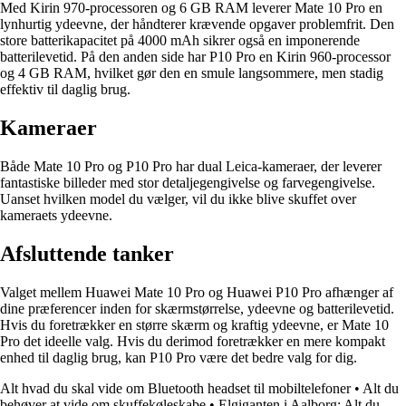
Med Kirin 970-processoren og 6 GB RAM leverer Mate 10 Pro en
lynhurtig ydeevne, der håndterer krævende opgaver problemfrit. Den
store batterikapacitet på 4000 mAh sikrer også en imponerende
batterilevetid. På den anden side har P10 Pro en Kirin 960-processor
og 4 GB RAM, hvilket gør den en smule langsommere, men stadig
effektiv til daglig brug.
Kameraer
Både Mate 10 Pro og P10 Pro har dual Leica-kameraer, der leverer
fantastiske billeder med stor detaljegengivelse og farvegengivelse.
Uanset hvilken model du vælger, vil du ikke blive skuffet over
kameraets ydeevne.
Afsluttende tanker
Valget mellem Huawei Mate 10 Pro og Huawei P10 Pro afhænger af
dine præferencer inden for skærmstørrelse, ydeevne og batterilevetid.
Hvis du foretrækker en større skærm og kraftig ydeevne, er Mate 10
Pro det ideelle valg. Hvis du derimod foretrækker en mere kompakt
enhed til daglig brug, kan P10 Pro være det bedre valg for dig.
Alt hvad du skal vide om Bluetooth headset til mobiltelefoner
•
Alt du
behøver at vide om skuffekøleskabe
•
Elgiganten i Aalborg: Alt du